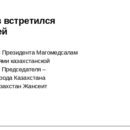
 встретился
ей
и Президента Магомедсалам
ями казахстанской
ь Председателя –
рода Казахстана
азахстан Жансеит