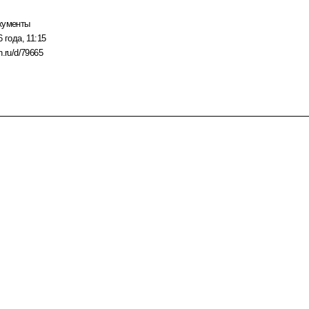
кументы
 года, 11:15
n.ru/d/79665