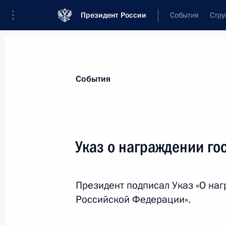
Президент России
События
Стру
Материалы по выбранной теме
События
Госнаграды,
630 результатов
Указ о награждении г
Показа
Президент подписал Указ «О на
Указ о награждении государствен
Российской Федерации».
4 мая 2026 года, 17:00