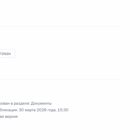
лию Игнатенко присвоено
аграды
ении
ован в разделе:
Документы
бликации:
30 марта 2026 года, 15:30
ая версия
ными наградами