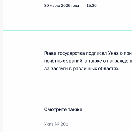
30 марта 2026 года
15:30
Указ о награждении государствен
1 мая 2026 года, 11:15
Посещение спортивной школы имен
Глава государства подписал Указ о при
почётных званий, а также о награжде
27 апреля 2026 года, 15:10
за заслуги в различных областях.
Церемония вручения государственн
22 апреля 2026 года, 20:20
Смотрите также
Указ № 201
Указ о награждении государствен