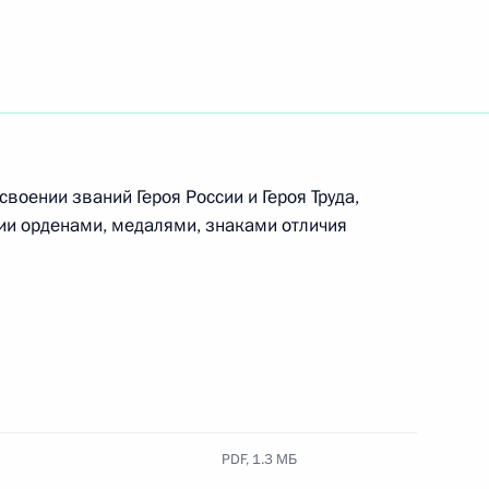
ными наградами
и А.С.Рахлина
своении званий Героя России и Героя Труда,
нии орденами, медалями, знаками отличия
ых наград
PDF,
1.3 МБ
ными наградами