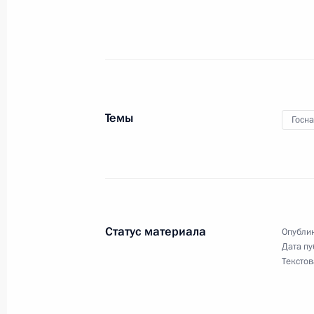
21 апреля 2026 года, 22:30
Генеральному директору ОТР Вита
звание Героя Труда
Темы
19 апреля 2026 года, 10:30
Госн
Подписано распоряжение о поощр
9 апреля 2026 года, 15:30
Статус материала
Опублик
Дата пу
Текстов
Указ о награждении государствен
8 апреля 2026 года, 09:45