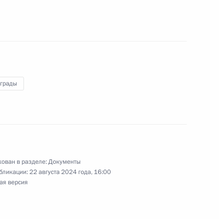
ными наградами
аграды
ении
ован в разделе:
Документы
бликации:
22 августа 2024 года, 16:00
Лукашенко награждён орденом
ая версия
нного