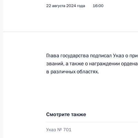
22 августа 2024 года
16:00
Указ о награждении госнаградами
30 сентября 2024 года, 12:00
Подписано распоряжение о поощр
Глава государства подписал Указ о пр
званий, а также о награждении ордена
27 сентября 2024 года, 16:00
в различных областях.
Указ о награждении госнаградами
19 сентября 2024 года, 13:30
Смотрите также
Указ № 701
Встреча с подполковником Алекса