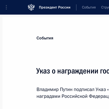
Президент России
События
Стру
Материалы по выбранной теме
События
Госнаграды,
630 результатов
Указ о награждении го
Показа
Владимир Путин подписал Указ 
Указ о награждении государствен
наградами Российской Федерац
4 октября 2024 года, 14:50