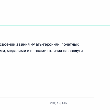
ении
исвоении звания «Мать-героиня», почётных
ми, медалями и знаками отличия за заслуги
PDF,
1.8 МБ
ндром Даниловым