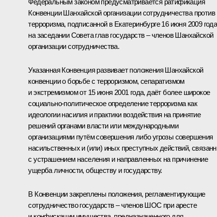
Федеральным законом предусматривается ратификация
Конвенции Шанхайской организации сотрудничества против
терроризма,
подписанной в Екатеринбурге
16 июня 2009 год
на заседании Совета глав государств – членов Шанхайской
организации сотрудничества.
Указанная Конвенция развивает положения Шанхайской
конвенции о борьбе с терроризмом, сепаратизмом
и экстремизмом от 15 июня 2001 года, даёт более широкое
социально-политическое определение терроризма как
идеологии насилия и практики воздействия на принятие
решений органами власти или международными
организациями путём совершения либо угрозы совершения
насильственных и (или) иных преступных действий, связан
с устрашением населения и направленных на причинение
ущерба личности, обществу и государству.
В Конвенции закреплены положения, регламентирующие
сотрудничество государств – членов ШОС при аресте
и конфискации имущества, предназначенного для