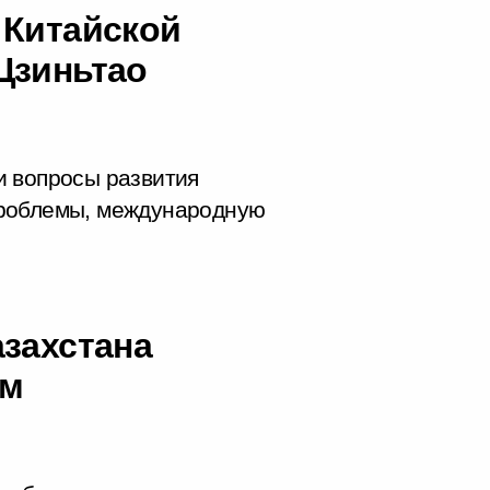
 Китайской
Цзиньтао
и вопросы развития
проблемы, международную
азахстана
ым