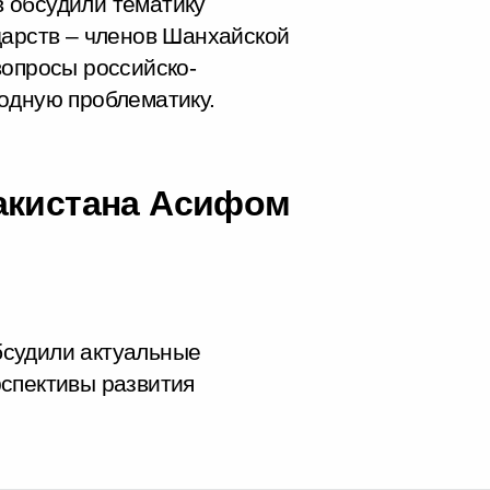
 обсудили тематику
дарств – членов Шанхайской
вопросы российско-
одную проблематику.
акистана Асифом
бсудили актуальные
спективы развития