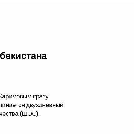
збекистана
 Каримовым сразу
ачинается двухдневный
чества (ШОС).