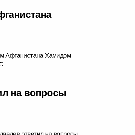
фганистана
ом Афганистана Хамидом
С.
ил на вопросы
ведев ответил на вопросы