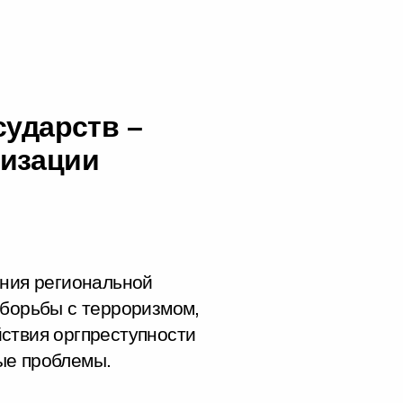
сударств –
низации
ения региональной
 борьбы с терроризмом,
ствия оргпреступности
ые проблемы.