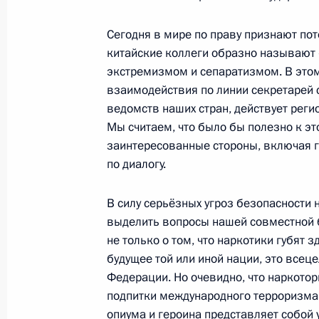
Конвенции Шанхайской организаци
терроризма»
Сегодня в мире по праву признают по
китайские коллеги образно называют 
4 октября 2010 года, 12:00
экстремизмом и сепаратизмом. В это
взаимодействия по линии секретарей 
ведомств наших стран, действует реги
В Госдуму внесена на ратификаци
Мы считаем, что было бы полезно к эт
организации сотрудничества проти
заинтересованные стороны, включая г
по диалогу.
29 июня 2010 года, 16:10
В силу серьёзных угроз безопасности
выделить вопросы нашей совместной б
Дмитрий Медведев ответил на вопр
не только о том, что наркотики губят
11 июня 2010 года, 16:30
будущее той или иной нации, это всеце
Федерации. Но очевидно, что наркото
подпитки международного терроризма. 
опиума и героина представляет собой 