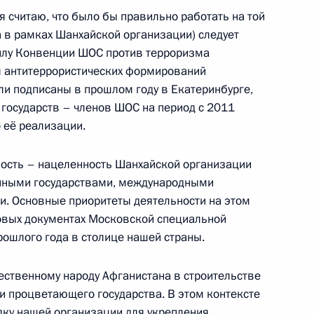
ОС
 считаю, что было бы правильно работать на той
 в рамках Шанхайской организации) следует
силу Конвенции ШОС против терроризма
я антитеррористических формирований
ли подписаны в прошлом году в Екатеринбурге,
между правительствами
 государств – членов ШОС на период с 2011
действии при ликвидации
 её реализации.
ность – нацеленность Шанхайской организации
анными государствами, международными
и. Основные приоритеты деятельности на этом
овых документах Московской специальной
фикации соглашения о защите
рошлого года в столице нашей страны.
егиональной
ШОС
ственному народу Афганистана в строительстве
и процветающего государства. В этом контексте
ку нашей организации для укрепления