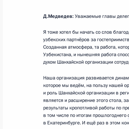
Саммит Шанхайской организации с
Д.Медведев:
Уважаемые главы делега
13 сентября 2013 года, 12:45
Я тоже хотел бы начать со слов благо
узбекских партнёров за гостеприимств
Президент России посетит Киргизи
Созданная атмосфера, та работа, кото
Узбекистана, и нынешняя работа спос
13 сентября 2012 года, 12:30
духом Шанхайской организации сотрудн
Наша организация развивается динами
В Пекине состоялся саммит Шанха
которое мы ведём, на пользу нашей ор
сотрудничества
и роль Шанхайской организации в рег
является и расширение этого стола, з
7 июня 2012 года, 08:30
результаты кропотливой работы по пр
в том числе по итогам прошлогоднего
в Екатеринбурге. И ещё раз в этом ко
Телефонный разговор с Президент