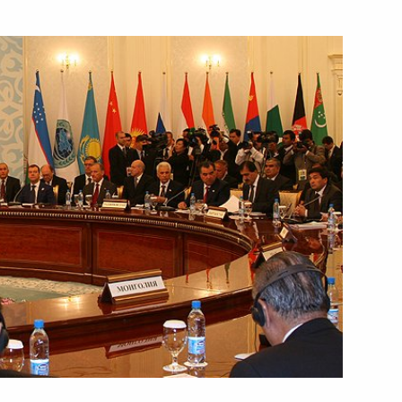
ательства России в ШОС
Цзиньпином
 саммите ШОС