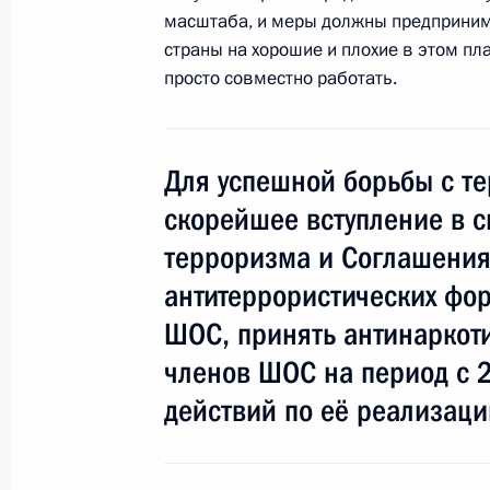
Выступление на заседании Совета г
масштаба, и меры должны предприним
Шанхайской организации сотрудни
страны на хорошие и плохие в этом пл
11 июня 2010 года, 13:00
просто совместно работать.
Заседание Совета глав государств
Для успешной борьбы с т
организации сотрудничества
скорейшее вступление в 
11 июня 2010 года, 12:00
терроризма и Соглашения 
антитеррористических фор
ШОС, принять антинаркоти
Саммит ШОС
членов ШОС на период с 
10 − 11 июня 2010 года
действий по её реализаци
10–11 июня Дмитрий Медведев при