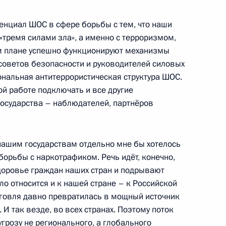
и сотрудничества против
тенциал ШОС в сфере борьбы с тем, что наши
«тремя силами зла», а именно с терроризмом,
м плане успешно функционируют механизмы
советов безопасности и руководителей силовых
ональная антитеррористическая структура ШОС.
ю Конвенция Шанхайской
ой работе подключать и все другие
в терроризма
осударства – наблюдателей, партнёров
 нашим государствам отдельно мне бы хотелось
орьбы с наркотрафиком. Речь идёт, конечно,
осы российских журналистов
 здоровье граждан наших стран и подрывают
ло относится и к нашей стране – к Российской
рговля давно превратилась в мощный источник
И так везде, во всех странах. Поэтому поток
угрозу не регионального, а глобального