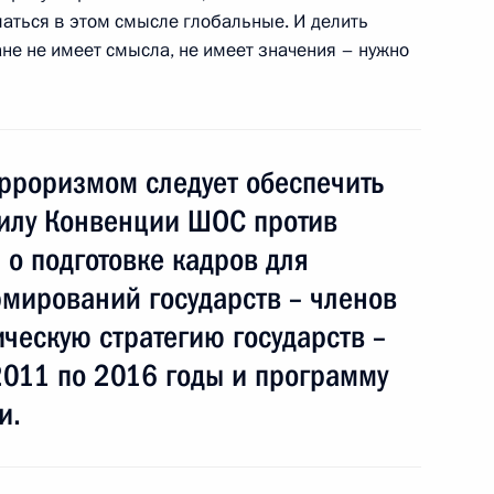
лав государств – членов
аться в этом смысле глобальные. И делить
чества
ане не имеет смысла, не имеет значения – нужно
 – членов Шанхайской
ерроризмом следует обеспечить
силу Конвенции ШОС против
о подготовке кадров для
мирований государств – членов
ческую стратегию государств –
2011 по 2016 годы и программу
и.
мет участие в заседании