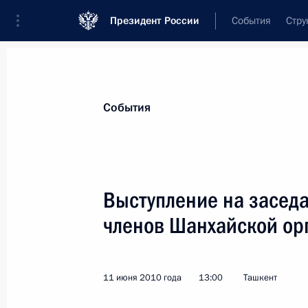
Президент России
События
Стру
Материалы по выбранной теме
События
ШОС,
128 результатов
Выступление на заседа
Показа
членов Шанхайской ор
Встреча с президентом Торгово-п
Катыриным
11 июня 2010 года
13:00
Ташкент
16 декабря 2014 года, 13:55