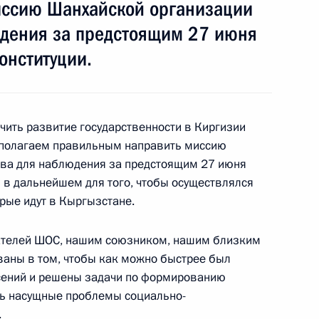
иссию Шанхайской организации
юдения за предстоящим 27 июня
онституции.
мет участие в заседании
ОС
чить развитие государственности в Киргизии
 полагаем правильным направить миссию
тва для наблюдения за предстоящим 27 июня
 в дальнейшем для того, чтобы осуществлялся
ратификации Соглашения
рые идут в Кыргызстане.
ористических формирований
рганизации сотрудничества»
ателей ШОС, нашим союзником, нашим близким
ваны в том, чтобы как можно быстрее был
ясений и решены задачи по формированию
ть насущные проблемы социально-
закон «О ратификации
.