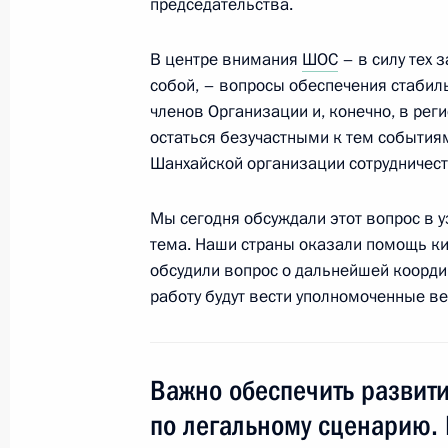
председательства.
Рахмоном
25 февраля 2012 года, 16:20
В центре внимания
ШОС
– в силу тех 
собой, – вопросы обеспечения стабиль
членов Организации и, конечно, в рег
остаться безучастными к тем события
10-й саммит Шанхайской организа
Шанхайской организации сотрудничест
15 июня 2011 года, 13:00
Мы сегодня обсуждали этот вопрос в у
тема. Наши страны оказали помощь ки
обсудили вопрос о дальнейшей коорди
Выступление на заседании Совета 
работу будут вести уполномоченные в
в расширенном составе
15 июня 2011 года, 13:00
Важно обеспечить развити
по легальному сценарию.
Дмитрий Медведев прибыл в Астану