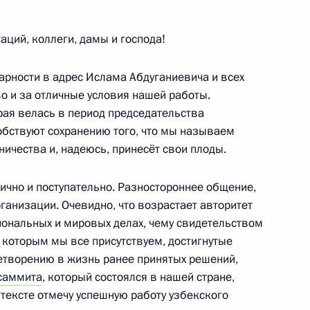
отрудничества
ций, коллеги, дамы и господа!
дарности в адрес Ислама Абдуганиевича и всех
о и за отличные условия нашей работы.
ю
рая велась в период председательства
обствуют сохранению того, что мы называем
ичества и, надеюсь, принесёт свои плоды.
чно и поступательно. Разностороннее общение,
йской организации
ганизации. Очевидно, что возрастает авторитет
иональных и мировых делах, чему свидетельством
а которым мы все присутствуем, достигнутые
етворению в жизнь ранее принятых решений,
саммита
, который состоялся в нашей стране,
нтексте отмечу успешную работу узбекского
ом Таджикистана Эмомали