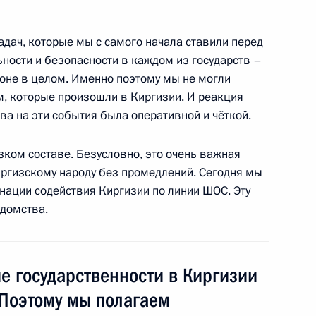
задач, которые мы с самого начала ставили перед
ности и безопасности в каждом из государств –
ионе в целом. Именно поэтому мы не могли
м, которые произошли в Киргизии. И реакция
ции сотрудничества
ва на эти события была оперативной и чёткой.
зком составе. Безусловно, это очень важная
ргизскому народу без промедлений. Сегодня мы
нации содействия Киргизии по линии ШОС. Эту
глав государств – членов ШОС
едомства.
е государственности в Киргизии
 Поэтому мы полагаем
 для участия в саммите ШОС