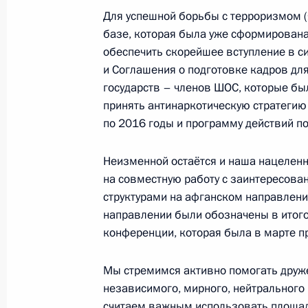
Совета глав государств – членов Ш
Для успешной борьбы с терроризмом (я
8 июня 2010 года, 11:40
базе, которая была уже сформирована
обеспечить скорейшее вступление в 
и Соглашения о подготовке кадров дл
государств – членов ШОС, которые бы
Закон о ратификации соглашения 
принять антинаркотическую стратегию
государств – членов ШОС о взаимо
по 2016 годы и программу действий по
чрезвычайных ситуаций
11 марта 2010 года, 11:10
Неизменной остаётся и наша нацелен
на совместную работу с заинтересов
структурами на афганском направлени
направлении были обозначены в итог
Президент подписал закон о рати
конференции, которая была в марте п
секретной информации в рамках Р
антитеррористической структуры 
Мы стремимся активно помогать друже
14 октября 2009 года, 12:10
независимого, мирного, нейтрального 
считаем важным использовать площад