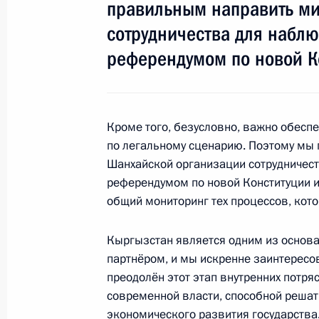
правильным направить м
14 июня 2011 года, 17:30
сотрудничества для набл
референдумом по новой К
14–15 июня Дмитрий Медведев при
Совета глав государств – членов Ш
10 июня 2011 года, 13:00
Кроме того, безусловно, важно обеспе
по легальному сценарию. Поэтому мы
Шанхайской организации сотрудничес
референдумом по новой Конституции и
Подписан Федеральный закон «О 
общий мониторинг тех процессов, кото
о подготовке кадров для антитерр
государств – членов Шанхайской о
Кыргызстан является одним из основ
4 октября 2010 года, 12:00
партнёром, и мы искренне заинтересо
преодолён этот этап внутренних потр
современной власти, способной реша
Президент подписал Федеральный 
экономического развития государства