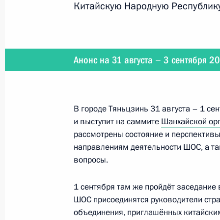
Китайскую Народную Республик
18 ноября 2025 года, 15:30
Анонс на 31 августа − 3 сентября 2
Встреча с Премьер-министром Неп
Шармой Оли
1 сентября 2025 года, 18:30
В городе Тяньцзинь 31 августа – 1 се
и выступит на саммите
Шанхайской орг
рассмотрены состояние и перспективы
Встреча с Президентом Ирана Ма
направлениям деятельности ШОС, а т
1 сентября 2025 года, 17:00
вопросы.
1 сентября там же пройдёт заседание
Встреча с Президентом Таджикист
ШОС присоединятся руководители стра
объединения, приглашённых китайски
1 сентября 2025 года, 15:30