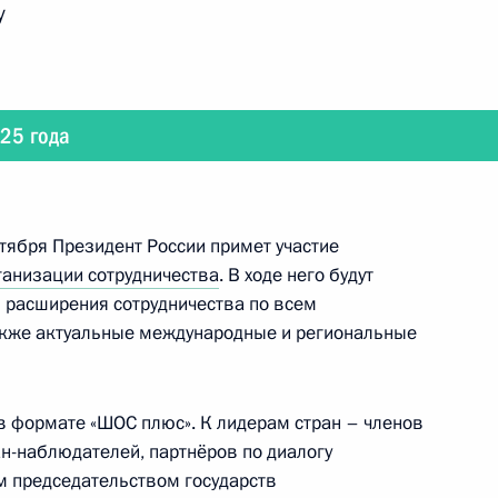
у
025 года
ала Кхадгой Прасадом
нтября Президент России примет участие
анизации сотрудничества
. В ходе него будут
 расширения сотрудничества по всем
судом Пезешкианом
акже актуальные международные и региональные
 в формате «ШОС плюс». К лидерам стран – членов
ана Эмомали Рахмоном
н-наблюдателей, партнёров по диалогу
м председательством государств