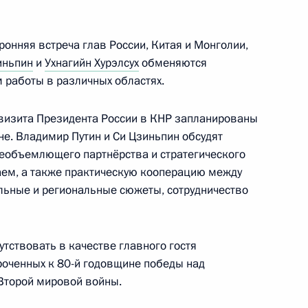
ронняя встреча глав России, Китая и Монголии,
етнама Фам Минь Тинем
иньпин
и
Ухнагийн Хурэлсух
обменяются
работы в различных областях.
 визита Президента России в КНР запланированы
е. Владимир Путин и Си Цзиньпин обсудят
еобъемлющего партнёрства и стратегического
аем, а также практическую кооперацию между
льные и региональные сюжеты, сотрудничество
джепом Тайипом Эрдоганом
утствовать в качестве главного гостя
роченных к 80-й годовщине победы над
Второй мировой войны.