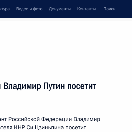
ктура
Видео и фото
Документы
Контакты
Поиск
Все темы
Подписаться на ленту
ря Владимир Путин посетит
ом Киргизии Садыром
дент Российской Федерации Владимир
теля КНР Си Цзиньпина посетит
сударств – членов ШОС