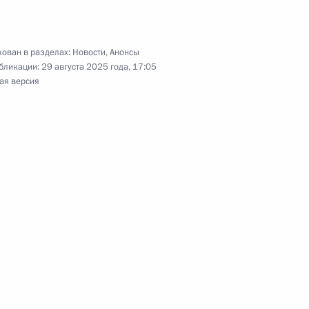
налистов
ован в разделах:
Новости
,
Анонсы
бликации:
29 августа 2025 года, 17:05
ая версия
 Бен Хамадом Аль Тани
ти Главы исполнительной