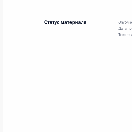
Ответы на вопросы российских жур
Статус материала
Опублик
Дата пу
4 июля 2024 года, 16:50
Текстов
Встреча в формате «ШОС плюс»
4 июля 2024 года, 16:00
Встреча с Эмиром Катара Тамимом
4 июля 2024 года, 14:00
Встреча с исполняющим обязаннос