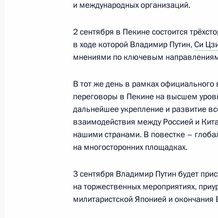
и международных организаций.
2 сентября в Пекине состоится трёхсто
Встреча с Премьер-министром Вь
в ходе которой Владимир Путин,
Си Цз
1 сентября 2025 года, 14:45
мнениями по ключевым направлениям 
В тот же день в рамках официального
переговоры в Пекине на высшем уровн
Заседание в формате «ШОС плюс»
дальнейшее укрепление и развитие вс
1 сентября 2025 года, 12:05
взаимодействия между Россией и Кит
нашими странами. В повестке – глоба
на многосторонних площадках.
Встреча с Президентом Турции Ре
3 сентября Владимир Путин будет прис
1 сентября 2025 года, 10:40
на торжественных мероприятиях, приу
милитаристской Японией и окончания 