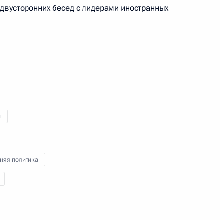
дии Нарендрой Моди
 двусторонних бесед с лидерами иностранных
 – членов ШОС
й
в саммита ШОС
няя политика
Путин посетит Китай