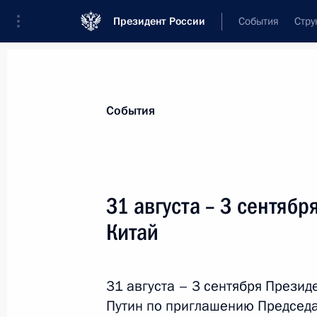
Президент России
События
Стру
Материалы по выбранной теме
События
ШОС,
128 результатов
31 августа – 3 сентяб
Телефонный разговор с Президент
Жапаровым
Китай
27 марта 2026 года, 12:50
31 августа – 3 сентября Прези
Путин по приглашению Председа
Встреча с главами правительств го