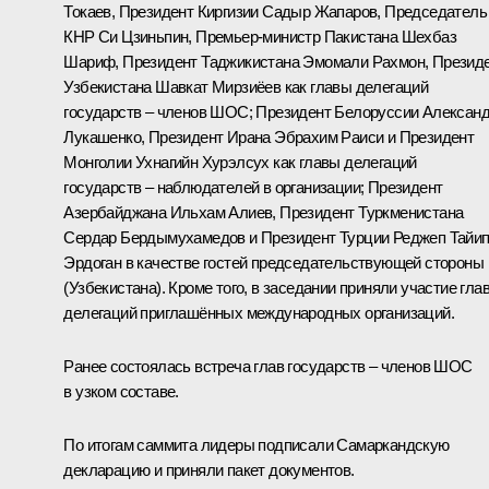
Токаев
, Президент Киргизии
Садыр Жапаров
, Председатель
КНР
Си Цзиньпин
, Премьер-министр Пакистана Шехбаз
Шариф, Президент Таджикистана
Эмомали Рахмон
, Презид
Узбекистана
Шавкат Мирзиёев
как главы делегаций
государств – членов ШОС; Президент Белоруссии
Алексан
Лукашенко
, Президент Ирана
Эбрахим Раиси
и Президент
Монголии
Ухнагийн Хурэлсух
как главы делегаций
государств – наблюдателей в организации; Президент
Азербайджана
Ильхам Алиев
, Президент Туркменистана
Сердар Бердымухамедов
и Президент Турции
Реджеп Тайи
Эрдоган
в качестве гостей председательствующей стороны
(Узбекистана). Кроме того, в заседании приняли участие гла
делегаций приглашённых международных организаций.
Ранее состоялась встреча глав государств – членов ШОС
в узком составе.
По итогам саммита лидеры подписали
Самаркандскую
декларацию
и приняли
пакет документов
.