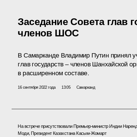
Заседание Совета глав г
членов ШОС
В Самарканде Владимир Путин принял у
глав государств – членов Шанхайской о
в расширенном составе.
16 сентября 2022 года
13:05
Самарканд
На встрече присутствовали Премьер-министр Индии
Нарен
Моди
, Президент Казахстана
Касым-Жомарт