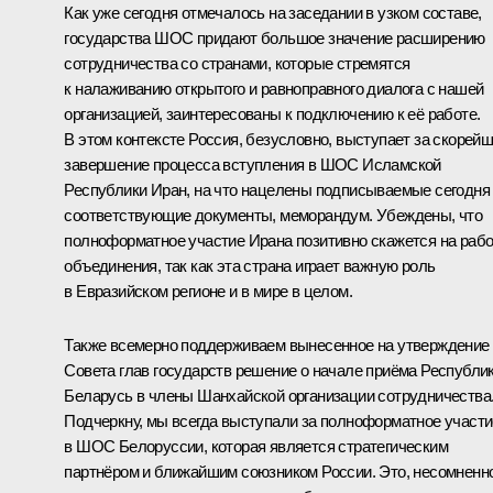
Как уже сегодня отмечалось на заседании в узком составе,
государства ШОС придают большое значение расширению
сотрудничества со странами, которые стремятся
к налаживанию открытого и равноправного диалога с нашей
организацией, заинтересованы к подключению к её работе.
В этом контексте Россия, безусловно, выступает за скорей
завершение процесса вступления в ШОС Исламской
Республики Иран, на что нацелены подписываемые сегодня
соответствующие документы, меморандум. Убеждены, что
полноформатное участие Ирана позитивно скажется на раб
объединения, так как эта страна играет важную роль
в Евразийском регионе и в мире в целом.
Также всемерно поддерживаем вынесенное на утверждение
Совета глав государств решение о начале приёма Республи
Беларусь в члены Шанхайской организации сотрудничества
Подчеркну, мы всегда выступали за полноформатное участи
в ШОС Белоруссии, которая является стратегическим
партнёром и ближайшим союзником России. Это, несомненно