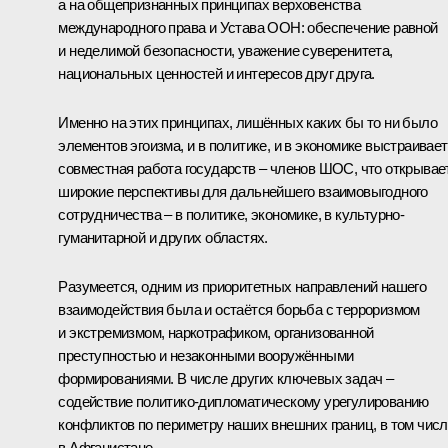
а на общепризнанных принципах верховенства
международного права и Устава ООН: обеспечение равной
и неделимой безопасности, уважение суверенитета,
национальных ценностей и интересов друг друга.
Именно на этих принципах, лишённых каких бы то ни было
элементов эгоизма, и в политике, и в экономике выстраивае
совместная работа государств – членов ШОС, что открывае
широкие перспективы для дальнейшего взаимовыгодного
сотрудничества – в политике, экономике, в культурно-
гуманитарной и других областях.
Разумеется, одним из приоритетных направлений нашего
взаимодействия была и остаётся борьба с терроризмом
и экстремизмом, наркотрафиком, организованной
преступностью и незаконными вооружёнными
формированиями. В числе других ключевых задач –
содействие политико-дипломатическому урегулированию
конфликтов по периметру наших внешних границ, в том чис
в Афганистане.