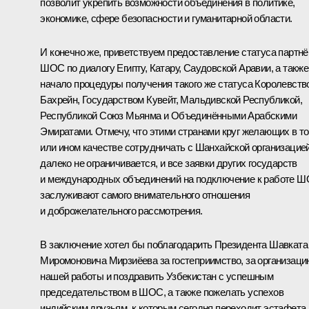
позволит укрепить возможности объединения в политике,
экономике, сфере безопасности и гуманитарной области.
И конечно же, приветствуем предоставление статуса партнё
ШОС по диалогу Египту, Катару, Саудовской Аравии, а также
начало процедуры получения такого же статуса Королевств
Бахрейн, Государством Кувейт, Мальдивской Республикой,
Республикой Союз Мьянма и Объединёнными Арабскими
Эмиратами. Отмечу, что этими странами круг желающих в т
или ином качестве сотрудничать с Шанхайской организацие
далеко не ограничивается, и все заявки других государств
и международных объединений на подключение к работе 
заслуживают самого внимательного отношения
и доброжелательного рассмотрения.
В заключение хотел бы поблагодарить Президента Шавката
Миромоновича Мирзиёева за гостеприимство, за организаци
нашей работы и поздравить Узбекистан с успешным
председательством в ШОС, а также пожелать успехов
индийским друзьям, к которым сегодня переходит эстафета