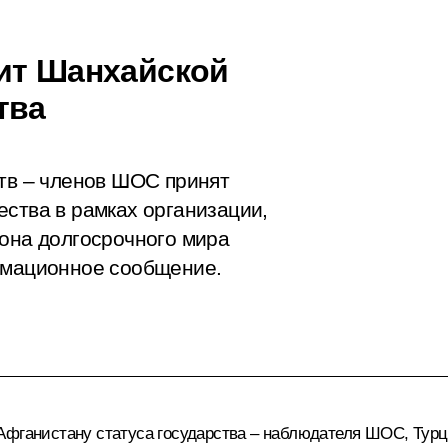
ит Шанхайской
тва
ств – членов ШОС принят
ества в рамках организации,
иона долгосрочного мира
ормационное сообщение.
Афганистану статуса государства – наблюдателя ШОС, Турци