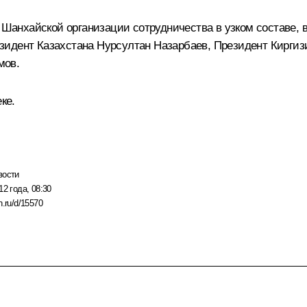
в Шанхайской организации сотрудничества в узком составе, 
езидент Казахстана
Нурсултан Назарбаев
, Президент Кирги
мов
.
ке.
вости
12 года, 08:30
n.ru/d/15570