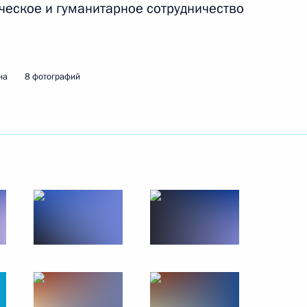
ческое и гуманитарное сотрудничество
ательства России в ШОС
на
8 фотографий
Цзиньпином
 саммите ШОС