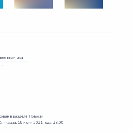
отрудничества
ю
няя политика
йской организации
ован в разделе:
Новости
бликации:
15 июня 2011 года, 13:00
ом Таджикистана Эмомали