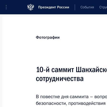
Президент России
События
Стру
Материалы по выбранной теме
Фотографии
ШОС,
128 результатов
10-й саммит Шанхайск
Показа
сотрудничества
Встреча с президентом Торгово-п
Катыриным
В повестке дня саммита – вопр
безопасности, противодействия
16 декабря 2014 года, 13:55