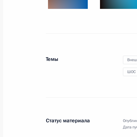
Саммит Шанхайской организации с
13 сентября 2013 года, 12:45
Президент России посетит Киргизи
Темы
Внеш
13 сентября 2012 года, 12:30
ШОС
В Пекине состоялся саммит Шанха
сотрудничества
7 июня 2012 года, 08:30
Статус материала
Опублик
Дата пу
Телефонный разговор с Президент