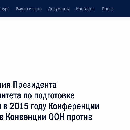
ктура
Видео и фото
Документы
Контакты
Поиск
Все темы
Подписаться на ленту
ния Президента
ть следующие материалы
итета по подготовке
и в 2015 году Конференции
на полях сессии
ов Конвенции ООН против