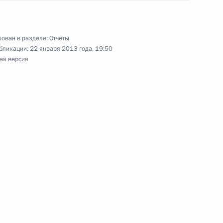
м ООН Пан Ги Муном
ован в разделе:
Отчёты
бликации:
22 января 2013 года, 19:50
ая версия
ральным секретарём ООН Пан
нта об образовании
дению в России в 2015 году
ков Конвенции ООН против