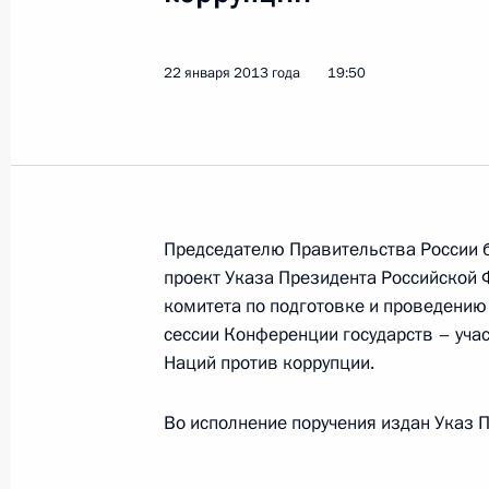
22 января 2013 года
19:50
Встреча с Генеральным секретарё
28 сентября 2015 года, 20:25
70-я сессия Генеральной Ассамбле
Председателю Правительства России б
28 сентября 2015 года, 19:25
проект Указа Президента Российской
комитета по подготовке и проведению
сессии Конференции государств – уч
Встреча с Генеральным секретарё
Наций против коррупции.
9 мая 2015 года, 18:15
Во исполнение поручения издан Указ 