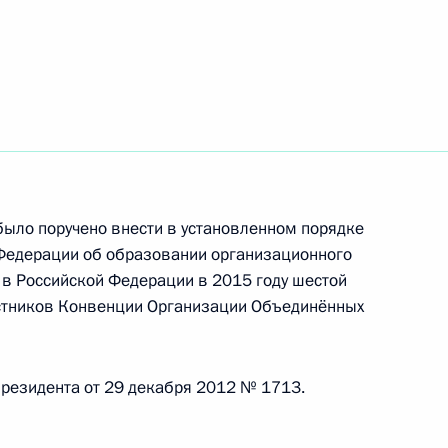
м ООН Пан Ги Муном
и ООН
ыло поручено внести в установленном порядке
 Федерации об образовании организационного
 в Российской Федерации в 2015 году шестой
астников Конвенции Организации Объединённых
м ООН Пан Ги Муном
Президента от 29 декабря 2012 № 1713.