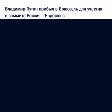
Владимир Путин прибыл в Брюссель для участия
в саммите Россия – Евросоюз
20 декабря 2012 года, 23:40
Ввод в эксплуатацию второй нитки газопровода
«Северный поток»
8 октября 2012 года, 15:00
Видеообращение по случаю открытия второй
нитки газопровода «Северный поток»
8 октября 2012 года, 14:00
Встреча с Премьер-министром Люксембурга Жан-