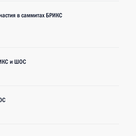
участия в саммитах БРИКС
ИКС и ШОС
ОС