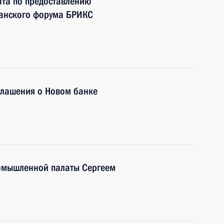
нта по предоставлению
данского форума БРИКС
глашения о Новом банке
ромышленной палаты Сергеем