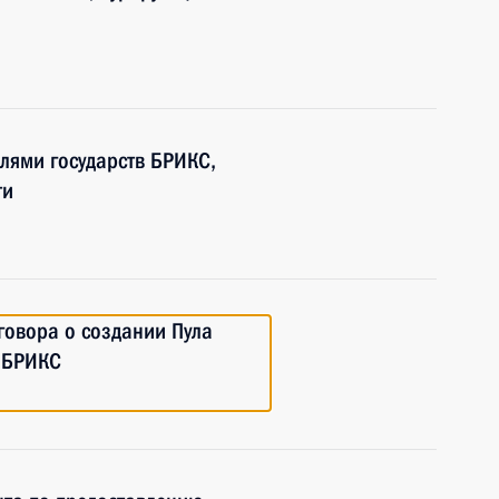
елями государств БРИКС,
ти
говора о создании Пула
н БРИКС