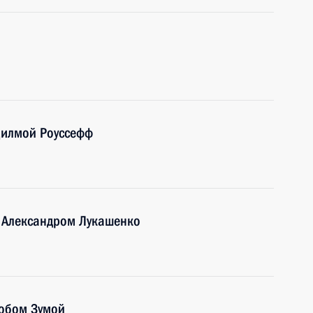
Дилмой Роуссефф
и Александром Лукашенко
кобом Зумой