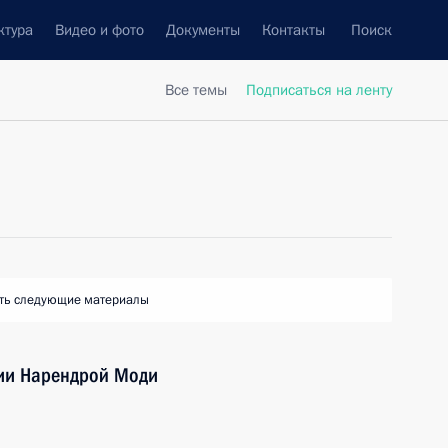
ктура
Видео и фото
Документы
Контакты
Поиск
Все темы
Подписаться на ленту
ть следующие материалы
дии Нарендрой Моди