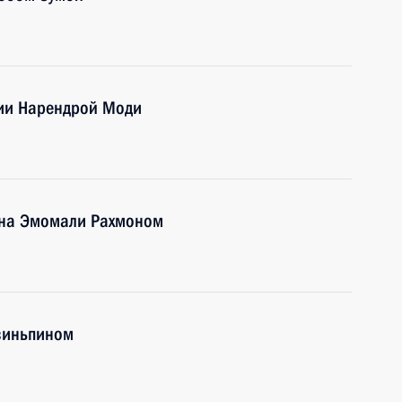
дии Нарендрой Моди
ана Эмомали Рахмоном
Цзиньпином