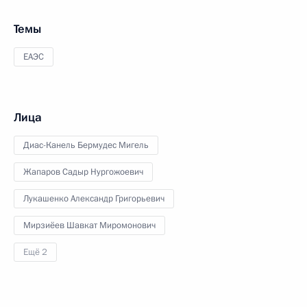
Темы
ЕАЭС
Лица
Диас-Канель Бермудес Мигель
Жапаров Садыр Нургожоевич
Лукашенко Александр Григорьевич
Мирзиёев Шавкат Миромонович
Ещё 2