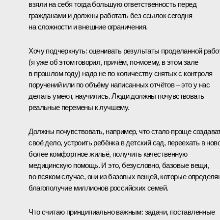
взяли на себя тогда большую ответственность перед
гражданами и должны работать без ссылок сегодня
на сложности и внешние ограничения.
Хочу подчеркнуть: оценивать результаты проделанной раб
(я уже об этом говорил, причём, по‑моему, в этом зале
в прошлом году) надо не по количеству снятых с контроля
поручений или по объёму написанных отчётов – это у нас
делать умеют, научились. Люди должны почувствовать
реальные перемены к лучшему.
Должны почувствовать, например, что стало проще создава
своё дело, устроить ребёнка в детский сад, переехать в ново
более комфортное жильё, получить качественную
медицинскую помощь. И это, безусловно, базовые вещи,
во всяком случае, они из базовых вещей, которые определя
благополучие миллионов российских семей.
Что считаю принципиально важным: задачи, поставленные