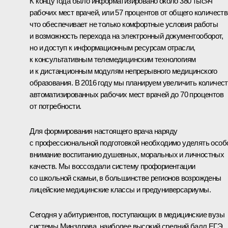
К концу года было информатизировано около 380 тысяч
рабочих мест врачей, или 57 процентов от общего количеств
что обеспечивает не только комфортные условия работы
и возможность перехода на электронный документооборот,
но и доступ к информационным ресурсам отрасли,
к консультативным телемедицинским технологиям
и к дистанционным модулям непрерывного медицинского
образования. В 2016 году мы планируем увеличить количес
автоматизированных рабочих мест врачей до 70 процентов
от потребности.
Для формирования настоящего врача наряду
с профессиональной подготовкой необходимо уделять особ
внимание воспитанию душевных, моральных и личностных
качеств. Мы воссоздали систему профориентации
со школьной скамьи, в большинстве регионов возрождены
лицейские медицинские классы и предуниверсариумы.
Сегодня у абитуриентов, поступающих в медицинские вузы
системы Минздрава, наиболее высокий средний балл ЕГЭ,