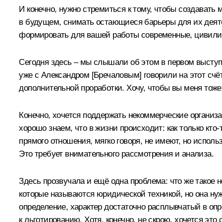
И конечно, нужно стремиться к тому, чтобы создават
в будущем, снимать остающиеся барьеры для их деяте
формировать для вашей работы современные, цивили
Сегодня здесь – мы слышали об этом в первом выступ
уже с Александром [Бречаловым] говорили на этот счёт,
дополнительной проработки. Хочу, чтобы вы меня тоже
Конечно, хочется поддержать некоммерческие организа
хорошо знаем, что в жизни происходит: как только кто‑
прямого отношения, мягко говоря, не имеют, но испо
Это требует внимательного рассмотрения и анализа.
Здесь прозвучала и ещё одна проблема: что же такое 
которые называются юридической техникой, но она ну
определение, характер достаточно расплывчатый в опр
к льготированию. Хотя, конечно, не скрою, хочется это 