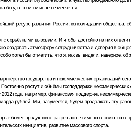
меют в России глубокие корни, а чувство гражданского долг
а богу, в этом смысле не меняется.
нейший ресурс развития России, консолидации общества, о
я с серьёзными вызовами. И чтобы достойно на них ответит
жно создавать атмосферу сотрудничества и доверия в общес
обо хотел бы отметить, что я, как вы видели, наверное, об
партнёрство государства и некоммерческих организаций сег
 Постоянно растут и объёмы господдержки некоммерческих о
 с 2012 года, например, финансовая поддержка некоммерческ
лиарда рублей. Мы, разумеется, будем продолжать эту раб
орые более продуктивно разрешаются именно совместно с 
тительских инициатив, развитие массового спорта.