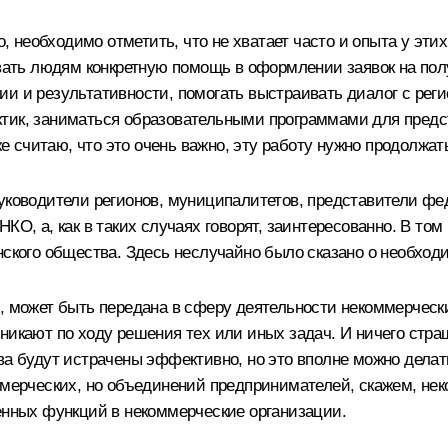
но, необходимо отметить, что не хватает часто и опыта у э
ывать людям конкретную помощь в оформлении заявок на пол
ии и результативности, помогать выстраивать диалог с ре
ктик, заниматься образовательными программами для пред
же считаю, что это очень важно, эту работу нужно продолжат
уководители регионов, муниципалитетов, представители фед
НКО, а, как в таких случаях говорят, заинтересованно. В т
анского общества. Здесь неслучайно было сказано о необх
, может быть передана в сферу деятельности некоммерчески
икают по ходу решения тех или иных задач. И ничего страшн
ва будут истрачены эффективно, но это вполне можно делат
ммерческих, но объединений предпринимателей, скажем, нек
лённых функций в некоммерческие организации.