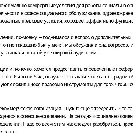
ь максимально комфортные условия для работы социально о
льности в сфере социального обслуживания, здравоохранен
зованные правовые условия, хорошее, эффективно функци
лении, по‑моему, – поднимался и вопрос о дополнительных
 он не так давно был у меня, мы обсуждали ряд вопросов. И 
 услышали, в такой уже широкой аудитории.
ции и, конечно, хочется предоставить определённые префере
то, кто бы то ни был, получает хоть какие‑то льготы, рядом 
льзуют сложившиеся правовые инструменты для того, чтобы 
некоммерческая организация – нужно ещё определить. Что та
ждается в совершенствовании. На сегодня «социально орие
еделении. Надо со всем этим как следует разобраться, пре
сделать.