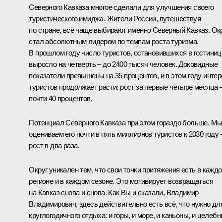
Северного Кавказа многое сделали для улучшения своего
туристического имиджа. Жители России, путешествуя
по стране, всё чаще выбирают именно Северный Кавказ. Ок
стал абсолютным лидером по темпам роста туризма.
В прошлом году число туристов, остановившихся в гостиниц
выросло на четверть – до 2400 тысяч человек. Доковидные
показатели превышены на 35 процентов, и в этом году интер
туристов продолжает расти: рост за первые четыре месяца 
почти 40 процентов.
Потенциал Северного Кавказа при этом гораздо больше. М
оцениваем его почти в пять миллионов туристов к 2030 году 
рост в два раза.
Округ уникален тем, что свои точки притяжения есть в кажд
регионе и в каждом сезоне. Это мотивирует возвращаться
на Кавказ снова и снова. Как Вы и сказали, Владимир
Владимирович, здесь действительно есть всё, что нужно дл
круглогодичного отдыха: и горы, и море, и каньоны, и целеб