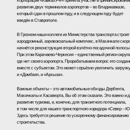
Корпорация «Кавказ.РФ» приняла участие в финансировани
развития двух терминалов аэропортов – во Владикавказе,
который сдан в прошлом году, и в следующем году будет
введён в Ставрополе.
В Грозном наши коллеги из Министерства транспорта строят
аэродромный, аэровокзальный комплекс, в Махачкале скор
начнётся реконструкция второй взлётно-посадочной полосы
При этом Карачаево-Черкесия – единственный регион округа
где нет своего аэропорта. Прорабатываем вопрос его создан
вместе с субъектом. Это может серьёзно увеличить загрузк
и «Домбая», и «Архыза».
Важные объекты – это автомобильные обходы Дербента,
Махачкалы и Хасавюрта, Вы об этом сказали. Это важно и 
развития туризма, и, конечно, для транзитного потенциала,
в том числе для нашего транспортного коридора «Север – Ю
Здесь требуется решение по ускоренному финансированию
строительства.