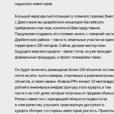
подыскать инвесторов.
Большой нераскрытый потенциал у пляжного туризма. Вмес
с Дагестаном мы разработали концепцию Каспийского
прибрежного кластера, коллеги её Вам представили.
Предлагаем создавать его этапами: начать с северной части
Дербентского района – там есть земельные участки на един
территории в 200 гектаров. Сейчас делаем мастер-план
будущего морского курорта – проект готов, он уже проходит
формальные процедуры, и проект планировки также.
Он будет включать размещение более 100 объектов: гостин
почти на пять тысяч номеров, спортивных и развлекательны
объектов, а также гавани. «Кавказ.РФ» вложит 10 миллиард
рублей в инженерную инфраструктуру этого курорта, в том
числе и за счёт денег, которые получены от продажи «Архыз
Регион совместно с корпорацией обязуется подвести газ
и электричество, улучшить транспортную доступность
курорта. Интерес со стороны инвесторов уже есть. Проектн