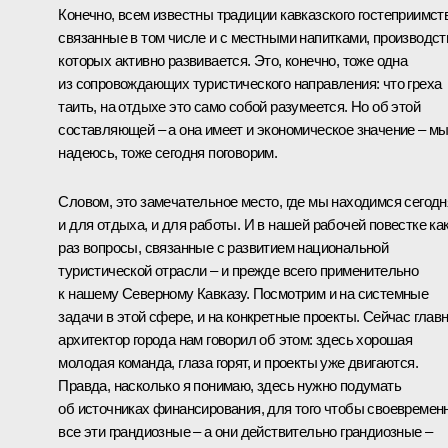
Конечно, всем известны традиции кавказского гостеприимст
связанные в том числе и с местными напитками, производст
которых активно развивается. Это, конечно, тоже одна
из сопровождающих туристического направления: что греха
таить, на отдыхе это само собой разумеется. Но об этой
составляющей – а она имеет и экономическое значение – мы
надеюсь, тоже сегодня поговорим.
Словом, это замечательное место, где мы находимся сегодн
и для отдыха, и для работы. И в нашей рабочей повестке ка
раз вопросы, связанные с развитием национальной
туристической отрасли – и прежде всего применительно
к нашему Северному Кавказу. Посмотрим и на системные
задачи в этой сфере, и на конкретные проекты. Сейчас глав
архитектор города нам говорил об этом: здесь хорошая
молодая команда, глаза горят, и проекты уже двигаются.
Правда, насколько я понимаю, здесь нужно подумать
об источниках финансирования, для того чтобы своевремен
все эти грандиозные – а они действительно грандиозные –