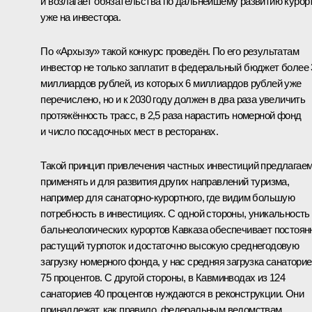
и возлагает обязательства по дальнейшему развитию курор
уже на инвестора.
По «Архызу» такой конкурс проведён. По его результатам
инвестор не только заплатит в федеральный бюджет более 
миллиардов рублей, из которых 6 миллиардов рублей уже
перечислено, но и к 2030 году должен в два раза увеличить
протяжённость трасс, в 2,5 раза нарастить номерной фонд
и число посадочных мест в ресторанах.
Такой принцип привлечения частных инвестиций предлагае
применять и для развития других направлений туризма,
например для санаторно-курортного, где видим большую
потребность в инвестициях. С одной стороны, уникальность
бальнеологических курортов Кавказа обеспечивает постоян
растущий турпоток и достаточно высокую среднегодовую
загрузку номерного фонда, у нас средняя загрузка санаторие
75 процентов. С другой стороны, в Кавминводах из 124
санаториев 40 процентов нуждаются в реконструкции. Они
принадлежат, как правило, федеральным ведомствам