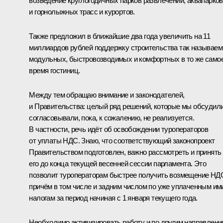
возведение круглогодичных парков развлечений, аквапарков
и горнолыжных трасс и курортов.
Также предложил в ближайшие два года увеличить на 11
миллиардов рублей поддержку строительства так называе
модульных, быстровозводимых и комфортных в то же само
время гостиниц.
Между тем обращаю внимание и законодателей,
и Правительства: целый ряд решений, которые мы обсудили
согласовывали, пока, к сожалению, не реализуется.
В частности, речь идёт об освобождении туроператоров
от уплаты НДС. Знаю, что соответствующий законопроект
Правительством подготовлен, важно рассмотреть и принять
его до конца текущей весенней сессии парламента. Это
позволит туроператорам быстрее получить возмещение НД
причём в том числе и задним числом по уже уплаченным им
налогам за период начиная с 1 января текущего года.
Необходимо активизировать работу и по другим направлени