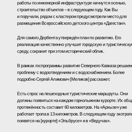
работы по инженерной инфраструктуре начнутся осенью,
строительство объектов – в следующем году. Как Вы
и поручали, рядом с кластером предусмотрели место для
размещения Всероссийского детского центра «Дагестан».
Для самого Дербента утверждён план по развитию. Его
реализация качественно улучшит городскую и туристическ
среду, сохранит при этом исторический облик.
В рамках госпрограммы развития Северного Кавказа решае
проблему с водоотведением и с водоснабжением. Более
подробно Сергей Алимович [Меликов] расскажет.
Есть спрос на пешеходные туристические маршруты. Они
должны появиться на каждом горнолыжном курорте. Их общ
протяжённость составит 60 километров. На «Архызе» уже
работает тропа в 13 километров. В следующем году экотро
появятся на [курорте] «Эльбрусе» и в «Ведучах».