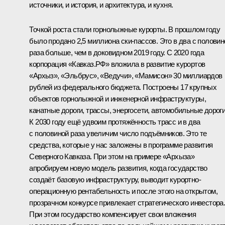
источники, и история, и архитектура, и кухня.
Точкой роста стали горнолыжные курорты. В прошлом году
было продано 2,5 миллиона ски-пассов. Это в два с половин
раза больше, чем в доковидном 2019 году. С 2020 года
корпорация «Кавказ.РФ» вложила в развитие курортов
«Архыз», «Эльбрус», «Ведучи», «Мамисон» 30 миллиардов
рублей из федерального бюджета. Построены 17 крупных
объектов горнолыжной и инженерной инфраструктуры,
канатные дороги, трассы, энергосети, автомобильные дороги
К 2030 году ещё удвоим протяжённость трасс и в два
с половиной раза увеличим число подъёмников. Это те
средства, которые у нас заложены в программе развития
Северного Кавказа. При этом на примере «Архыза»
апробируем новую модель развития, когда государство
создаёт базовую инфраструктуру, выводит курортно-
операционную рентабельность и после этого на открытом,
прозрачном конкурсе привлекает стратегического инвестора
При этом государство компенсирует свои вложения