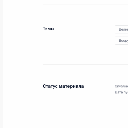
Приём в честь глав государств, пр
по случаю празднования Дня Побе
9 мая 2024 года, 13:00
Темы
Вели
Воор
Возложение цветов к Могиле Неизв
9 мая 2024 года, 11:10
Парад Победы на Красной площад
Статус материала
Опублик
Дата пу
9 мая 2024 года, 10:50
Поздравления лидерам и граждана
по случаю 79-й годовщины Победы