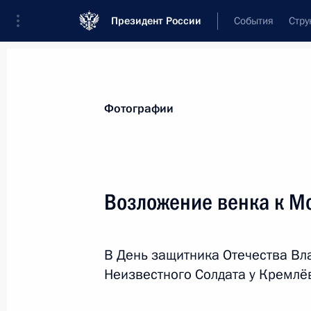
Президент России
События
Стру
Материалы по выбранной теме
Фотографии
Великая Отечественная война,
423
Возложение венка к М
Показа
В День защитника Отечества Вл
Возложение венка к Могиле Неизве
Неизвестного Солдата у Кремлё
22 июня 2024 года, 12:20