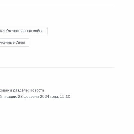
иглашённых на торжества
ды
кая Отечественная война
ужённые Силы
естного Солдата
и
ован в разделе:
Новости
бликации:
23 февраля 2024 года, 12:10
м иностранных государств
 в Великой Отечественной