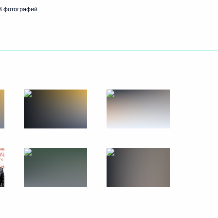
8 фотографий
кса «Парк Победы»
нументу Победы
ям XXII Международного
.Н.Озерова