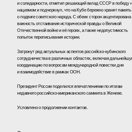
и солидарности, отметил решающий вклад СССР в победу 
нацизмом и подчеркнул, что на Кубе бережно хранят память
о подвиге советского народа. С обеих сторон акцентирована
важность отстаивания исторической правды о Великой
Отечественной войне и её героях, а также недопустимость
попыток переписывания истории.
Затронут ряд актуальных аспектов российско-кубинского
сотрудничества в различных областях, включая дальнейш
координацию по вопросам международной повестки дня
и взаимодействие в рамках ООН.
Президент России поделился впечатлениями по итогам
недавнего российско-американского
саммита
в Женеве.
Условлено о продолжении контактов.