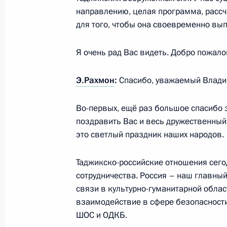
Опубликован список журналистов, 
направлению, целая программа, рассчи
освещения мероприятий, посвящён
для того, чтобы она своевременно вы
в Великой Отечественной войне
Я очень рад Вас видеть. Добро пожало
27 апреля 2021 года, 12:00
Э.Рахмон
:
Спасибо, уважаемый Влади
Подписано распоряжение о выделен
Во-первых, ещё раз большое спасибо 
фонда
поздравить Вас и весь дружественный
11 февраля 2021 года, 21:00
это светлый праздник наших народов.
Таджикско-российские отношения сего
сотрудничества. Россия – наш главны
Посещение Музея Победы
связи в культурно-гуманитарной облас
27 января 2021 года, 19:30
взаимодействие в сфере безопасности
ШОС и ОДКБ.