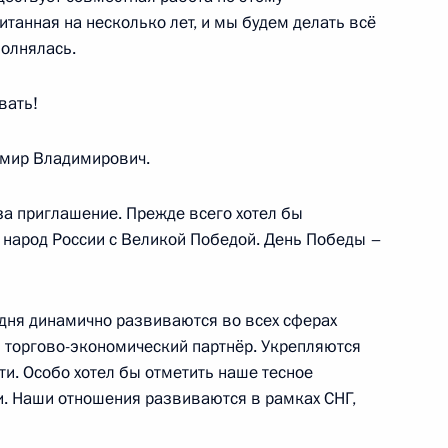
аккредитованных для
танная на несколько лет, и мы будем делать всё
ных 76-й годовщине Победы
полнялась.
вать!
мир Владимирович.
ии средств из резервного
за приглашение. Прежде всего хотел бы
 народ России с Великой Победой. День Победы –
дня динамично развиваются во всех сферах
й торгово-экономический партнёр. Укрепляются
ти. Особо хотел бы отметить наше тесное
. Наши отношения развиваются в рамках СНГ,