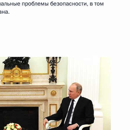
нальные проблемы безопасности, в том
ана.
ным канцлером Германии
естного Солдата
крытыми, несмотря