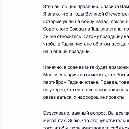
Это наш общий праздник. Спасибо Вам 
9 мая 2021 года, 11:05
Я знаю, что в годы Великой Отечестве
которые ушли на войну, назад, домой н
Советского Союза из Таджикистана, п
Встреча с Президентом Таджикист
лично относитесь к этому празднику ка
чтобы в Таджикистане об этом всегда 
8 мая 2021 года, 18:10
наш общий праздник.
Конечно, в ходе визита будет возможн
Телефонный разговор с Президент
Мне очень приятно отметить, что Рос
Жомартом Токаевым
партнёром Таджикистана. Правда, тов
8 мая 2021 года, 12:20
но уверен, что есть все основания пола
развиваться. У нас хорошие проекты.
Безусловно, важный вопрос, Вы всегда
Поздравления лидерам и граждана
мигрантах. Знаю, что это чувствитель
по случаю 76-й годовщины Победы
того, чтобы люди чувствовали себя ком