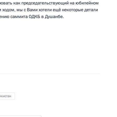
теранам Великой
ировать как председательствующий на юбилейном
 ходом, мы с Вами хотели ещё некоторые детали
дённых знаком «Житель
дению саммита ОДКБ в Душанбе.
Уроки Нюрнберга»
и ООН
икистан
оисковая экспедиция «Ржев.