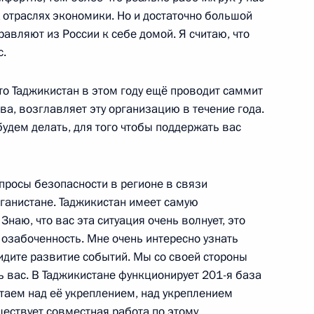
 отраслях экономики. Но и достаточно большой
авляют из России к себе домой. Я считаю, что
с.
то Таджикистан в этом году ещё проводит саммит
 совершенствование
а, возглавляет эту организацию в течение года.
 увековечения памяти
 будем делать, для того чтобы поддержать вас
росы безопасности в регионе в связи
фганистане. Таджикистан имеет самую
чередная поисковая
наю, что вас эта ситуация очень волнует, это
онт»
 озабоченность. Мне очень интересно узнать
идите развитие событий. Мы со своей стороны
ь вас. В Таджикистане функционирует 201-я база
таем над её укреплением, над укреплением
ществует совместная работа по этому