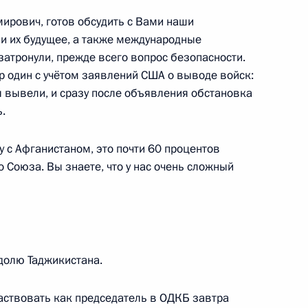
о вечера «Хранитель памяти»
ирович, готов обсудить с Вами наши
и их будущее, а также международные
затронули, прежде всего вопрос безопасности.
р один с учётом заявлений США о выводе войск:
 вывели, и сразу после объявления обстановка
аку «Город-герой Ленинград»
.
с Афганистаном, это почти 60 процентов
 Союза. Вы знаете, что у нас очень сложный
брошюра со статьёй
й Победы: общая
будущим»
долю Таджикистана.
аствовать как председатель в ОДКБ завтра