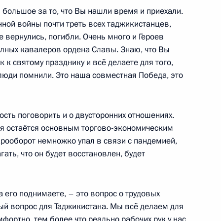
большое за то, что Вы нашли время и приехали.
нной войны почти треть всех таджикистанцев,
е вернулись, погибли. Очень много и Героев
олных кавалеров ордена Славы. Знаю, что Вы
ана Эмомали Рахмоном
к к святому празднику и всё делаете для того,
люди помнили. Это наша совместная Победа, это
ость поговорить и о двусторонних отношениях.
ом Казахстана Касым-
сия остаётся основным торгово-экономическим
арооборот немножко упал в связи с пандемией,
гать, что он будет восстановлен, будет
 его поднимаете, – это вопрос о трудовых
м иностранных государств
ный вопрос для Таджикистана. Мы всё делаем для
 в Великой Отечественной
фортно, тем более что реально рабочих рук у нас