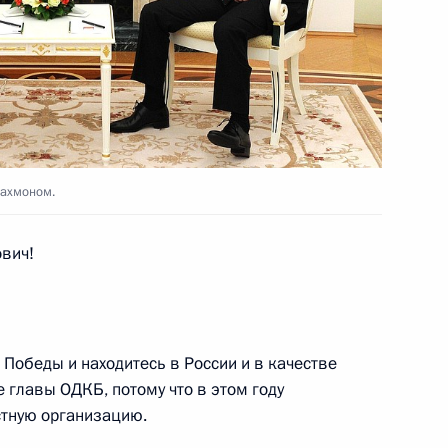
я «Город трудовой доблести»
ионного комитета «Победа»
Рахмоном.
вич!
стного Солдата
 Победы и находитесь в России и в качестве
е главы ОДКБ, потому что в этом году
стную организацию.
и