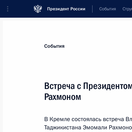
Президент России
События
Стру
Материалы по выбранной теме
События
Великая Отечественная война,
423
Встреча с Президенто
Показа
Рахмоном
Телефонный разговор с Президент
Канелем Бермудесом
В Кремле состоялась встреча В
Таджикистана Эмомали Рахмоно
22 июня 2021 года, 19:50