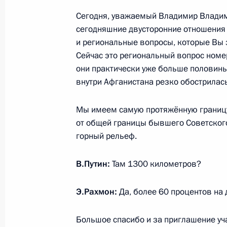
Участникам и гостям мемориальног
Сегодня, уважаемый Владимир Владим
сегодняшние двусторонние отношения 
27 января 2021 года, 19:00
и региональные вопросы, которые Вы 
Сейчас это региональный вопрос номе
они практически уже больше половины
Возложение цветов к памятному зн
внутри Афганистана резко обострилась
27 января 2021 года, 17:45
Мы имеем самую протяжённую границу 
от общей границы бывшего Советского
горный рельеф.
В издательстве «Известия» вышла 
Владимира Путина «75 лет Велико
В.Путин:
Там 1300 километров?
ответственность перед историей и 
25 декабря 2020 года, 13:00
Э.Рахмон:
Да, более 60 процентов на 
Большое спасибо и за приглашение уч