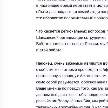
войне
в настоящее время не хватает в целых
8 мая 2021 года, 12:05
объём для поддержки семей люди напр
это абсолютно положительный процес
Что касается региональных вопросов, 
Подписан закон, направленный на
Шанхайской организации сотрудничеств
правового регулирования вопросов
Всё, что зависит от нас, от России, мы
погибших при защите Отечества
в этой работе.
30 апреля 2021 года, 22:25
Наконец, очень важными являются воп
с событиями, которые происходят в А
В Тверской области завершилась о
протяжённую границу с Афганистаном. З
экспедиция «Ржев. Калининский фр
само собой разумеется, обоснованная
Ваше мнение по поводу того, как Вы в
29 апреля 2021 года, 17:00
делаем всё для того, чтобы поддержат
российских Вооружённых Сил, мы рабо
таджикских вооружённых сил. У нас су