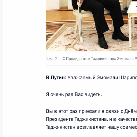
Указ о присвоении почётного звани
20 мая 2021 года, 20:00
Заседание Российского организац
1 из 2
C Президентом Таджикистана Эмомали 
20 мая 2021 года, 15:10
В.Путин:
Уважаемый Эмомали Шарипо
Я очень рад Вас видеть.
Возложение венка к Могиле Неизве
9 мая 2021 года, 11:20
Вы в этот раз приехали в связи с Днём
Президента Таджикистана, и в качеств
Таджикистан возглавляет нашу совме
Парад Победы на Красной площад