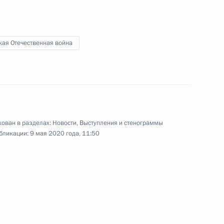
ам России
кая Отечественная война
00:00
ован в разделах:
Новости
,
Выступления и стенограммы
бликации:
9 мая 2020 года, 11:50
Поздравление выпускникам
высших военно-учебных
заведений России
10 мая 2020 года
Аудио, 4 мин.