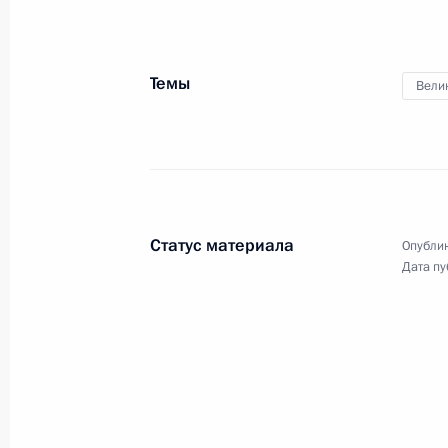
Обращение к граждан
Темы
Вели
23 июня 2020 года
Москва, Кремль
Статус материала
Опублик
Дата пу
Поздравление с Днём
пограничника
28 мая 2020 года
Аудио, 3 мин.