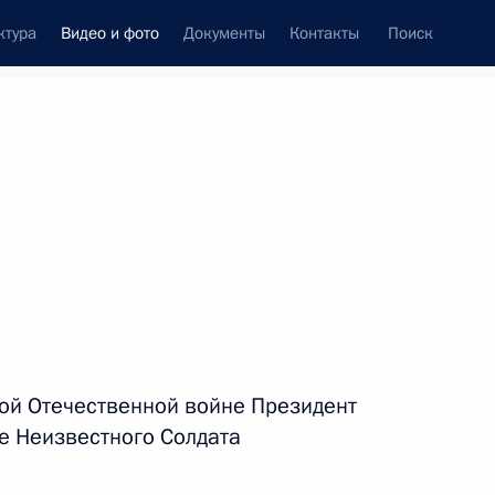
ктура
Видео и фото
Документы
Контакты
Поиск
си
ия, встречи
Встречи со СМИ
июль, 2020
ть следующие материалы
Поздравление с Днём
кой Отечественной войне Президент
сотрудника органов
е Неизвестного Солдата
следствия