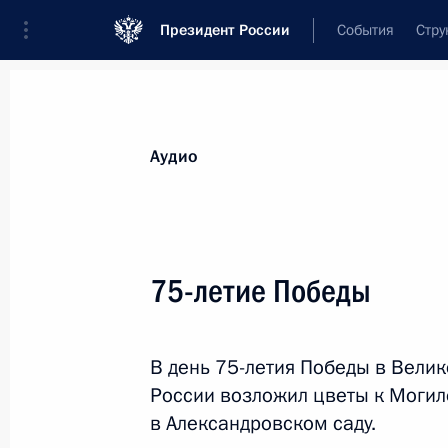
Президент России
События
Стру
Видеозаписи
Фотографии
Аудиозапи
Все материалы
Выступления
Совещан
Аудио
Показа
75-летие Победы
Главный военно-морской
В день 75-летия Победы в Вели
парад
России возложил цветы к Могил
в Александровском саду.