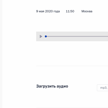
26 июля 2020 года
Аудио, 7 мин.
9 мая 2020 года
11:50
Москва
В День Военно-Морского Флота
Верховный Главнокомандующий
принял Главный военно-морской
парад в Санкт-Петербурге.
Обращение к гражданам
России
Загрузить аудио
mp3,
30 июня 2020 года
Аудио, 4 мин.