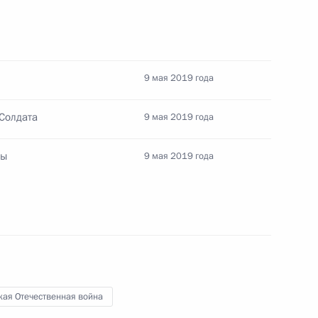
 Сооронбаем Жээнбековым
9 мая 2019 года
Солдата
9 мая 2019 года
ложили венок к памятнику
ды
9 мая 2019 года
сле осмотра подлодки,
венной войны
кая Отечественная война