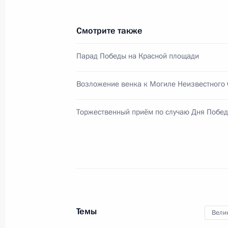
Встреча с Президентом Киргизии
Смотрите также
20 сентября 2019 года, 12:30
Парад Победы на Красной площади
Возложение венка к Могиле Неизвестного 
Президенты России и Монголии воз
Георгию Жукову
Торжественный приём по случаю Дня Побе
3 сентября 2019 года, 13:00
Ответы на вопросы журналистов по
погибшей в годы Великой Отечест
27 июля 2019 года, 16:00
Темы
Вели