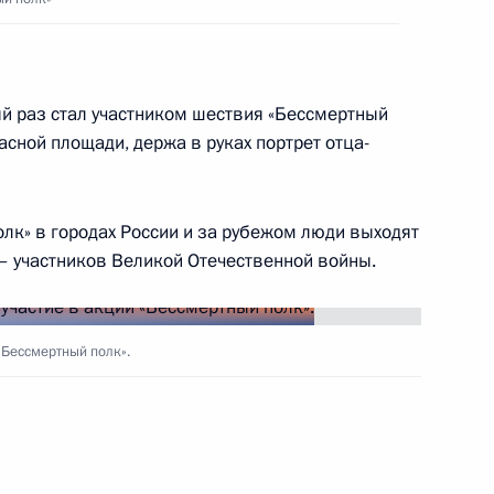
вке и проведению
еды в Великой
й раз стал участником шествия «Бессмертный
асной площади, держа в руках портрет отца-
я использование нацистской
лк» в городах России и за рубежом люди выходят
– участников Великой Отечественной войны.
«Бессмертный полк».
й: Великая Отечественная
е»