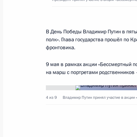
Заседание оргкомитета по подгото
празднования 75-й годовщины Поб
Отечественной войне
3 декабря 2019 года, 17:30
В День Победы Владимир Путин в пяты
полк». Глава государства прошёл по Кр
фронтовика.
Федеральным законом запрещаетс
9 мая в рамках акции «Бессмертный по
атрибутики или символики
на марш с портретами родственников 
2 декабря 2019 года, 12:05
4 из 9
Владимир Путин принял участие в акции 
Осмотр выставки «Память поколени
война в изобразительном искусств
4 ноября 2019 года, 14:00