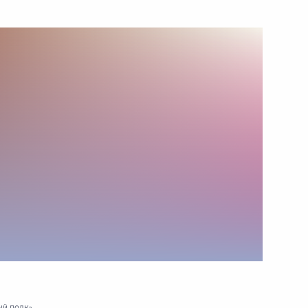
ства
ионного комитета «Победа»
седание оргкомитета
ый полк»