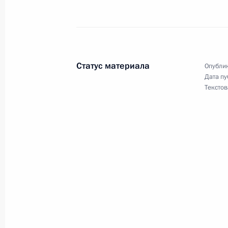
Осмотр подлодки, погибшей в годы
войны
27 июля 2019 года, 15:30
Статус материала
Опублик
Дата пу
Текстов
Поездка в Северо-Западный федера
Дня ВМФ
27 − 28 июля 2019 года
Указ о проведении в России Года п
8 июля 2019 года, 17:30