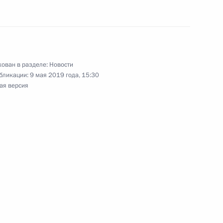
 Великой Отечественной
ован в разделе:
Новости
бликации:
9 мая 2019 года, 15:30
ая версия
льный округ. Парад в честь
амяти и славы