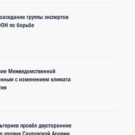
 заседание группы экспертов
ООН по борьбе
ание Межведомственной
занным с изменением климата
тия
ьгериев провёл двусторонние
го уровня Саудовской Аравии