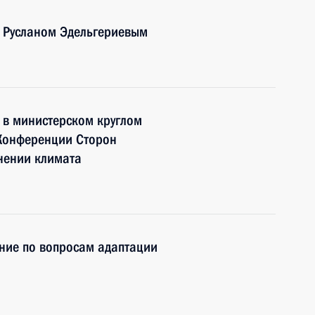
 Русланом Эдельгериевым
е в министерском круглом
и Конференции Сторон
нении климата
ние по вопросам адаптации