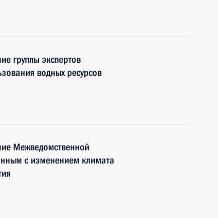
ние группы экспертов
ьзования водных ресурсов
ание Межведомственной
занным с изменением климата
тия