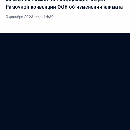
Рамочной конвенции ООН об изменении климата
9 декабря 2023 года, 14:30
Заседание Межведомственной рабочей группы
по вопросам, связанным с изменением климата
и обеспечением устойчивого развития
8 ноября 2023 года, 17:30
Руслан Эдельгериев принял участие
в министерской встрече по климату
31 октября 2023 года, 17:00
Перечень поручений по итогам совещания