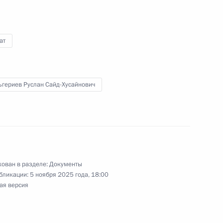
е в 30-й сессии Конференции
об изменении климата
ат
ьгериев Руслан Сайд-Хусайнович
е в Беленском климатическом
ован в разделе:
Документы
циальным представителем
бликации:
5 ноября 2025 года, 18:00
 водных ресурсов
ая версия