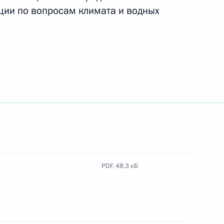
ции по вопросам климата и водных
ние группы экспертов
ьзования водных ресурсов
ание Межведомственной
занным с изменением климата
PDF,
48.3 кБ
тия