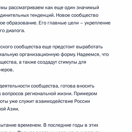
т мы рассматриваем как еще один значимый
динительных тенденций. Новое сообщество
и Союз Мьянма Тхин Чжо
ое образование. Его главные цели – укрепление
го диалога.
ского сообщества еще предстоит выработать
мальную организационную форму. Надеемся, что
астникам саммита Россия –
бщества, а также создадут стимулы для
неров.
 деятельности сообщества, готова вносить
х вопросов региональной жизни. Примером
оты уже служит взаимодействие России
тьего протокола о внесении
ой Азии.
трудничестве в Юго-
ытание временем. В последние годы в этих