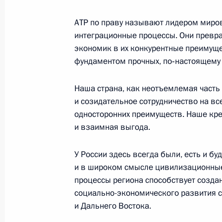
Приём в честь глав делегаций – уч
АСЕАН
АТР по праву называют лидером миров
интеграционные процессы. Они прев
19 мая 2016 года, 19:15
экономик в их конкурентные преимущес
фундаментом прочных, по‑настоящему 
Встреча с Премьер-министром Син
Наша страна, как неотъемлемая часть 
19 мая 2016 года, 17:40
и созидательное сотрудничество на вс
односторонних преимуществ. Наше кре
и взаимная выгода.
Встреча с Премьер-министром Вье
У России здесь всегда были, есть и б
19 мая 2016 года, 16:45
и в широком смысле цивилизационные
процессы региона способствует созда
социально-экономического развития с
Встреча с Премьер-министром Ма
и Дальнего Востока.