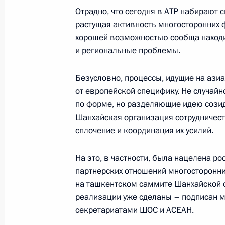
19 мая 2016 года, 16:00
Отрадно, что сегодня в АТР набирают 
растущая активность многосторонних ф
хорошей возможностью сообща находи
Встреча с Премьер-министром Кам
и региональные проблемы.
19 мая 2016 года, 15:15
Безусловно, процессы, идущие на ази
от европейской специфику. Не случайн
по форме, но разделяющие идею созида
Беседа с Премьер-министром Коро
Шанхайская организация сотрудничест
Чан-Очой
сплочение и координация их усилий.
19 мая 2016 года, 14:30
На это, в частности, была нацелена р
партнерских отношений многосторонни
на ташкентском саммите Шанхайской о
Встреча с Султаном Государства Б
реализации уже сделаны – подписан 
Болкиахом
секретариатами ШОС и АСЕАН.
19 мая 2016 года, 13:45