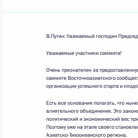
Встреча с представителями Делово
20 мая 2016 года, 13:25
В.Путин: Уважаемый господин Председ
Уважаемые участники саммита!
Саммит Россия – АСЕАН
19 − 20 мая 2016 года
Очень признателен за предоставленну
саммите Восточноазиатского сообщес
организации успешного старта и плод
Встреча с Премьер-министром Лао
Демократической Республики Тхон
Есть все основания полагать, что нын
влиятельного объединения. Это законо
19 мая 2016 года, 20:45
политический и экономический вес при
Поэтому уже на этапе своего становл
Азиатско-Тихоокеанского региона.