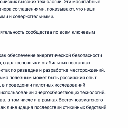
сийских высоких технологий. Эти масштабные
вчера соглашениями, показывают, что наши
государств-членов АСЕАН
ными и содержательными.
о развитом и всеобъемлющем
деятельность сообщества по всем ключевым
 как обеспечение энергетической безопасности
ти, о долгосрочных и стабильных поставках
ктах по разведке и разработке месторождений,
сьма полезным может быть российский опыт
енно-Морского Флота
и, в проведении пилотных исследований
 использовании энергосберегающих технологий.
ва, в том числе и в рамках Восточноазиатского
как ликвидация последствий стихийных бедствий