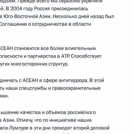
подъем. Прежде всего мы серьезно укрепили
й. В 2004 году Россия присоединилась
 в Юго-Восточной Азии. Несколько дней назад был
Соглашение о сотрудничестве в области
 АСЕАН становится все более влиятельным
асности и партнерства в АТР. Способствует
угих многосторонних структур.
азиатского сообщества
дничать с АСЕАН в сфере антитеррора. В этой
ить наши спецслужбы и правоохранительные
ями.
ый в истории саммит
вышение качества и объемов российского
 Азии. Отмечу, что по инициативе наших
ала-Лумпуре в эти дни проходят второй деловой