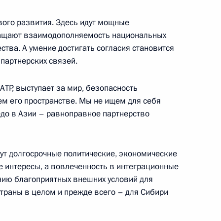
астников саммита Россия –
ого развития. Здесь идут мощные
ращают взаимодополняемость национальных
тва. А умение достигать согласия становится
партнерских связей.
гапура Ли Сянь Луном
АТР, выступает за мир, безопасность
ем его пространстве. Мы не ищем для себя
до в Азии – равноправное партнерство
тнама Нгуен Суан Фуком
удут долгосрочные политические, экономические
 интересы, а вовлеченность в интеграционные
нию благоприятных внешних условий для
траны в целом и прежде всего – для Сибири
лайзии Наджибом Разаком