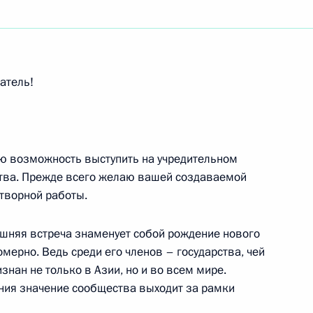
го форума Россия – АСЕАН
атель!
ю возможность выступить на учредительном
тва. Прежде всего желаю вашей создаваемой
отворной работы.
сской Народно-
глуном Сисулитом
ешняя встреча знаменует собой рождение нового
мерно. Ведь среди его членов – государства, чей
знан не только в Азии, но и во всем мире.
ения значение сообщества выходит за рамки