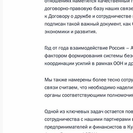
отношениях наметился качественный 
договорно-правовую базу наших связе
к Договору о дружбе и сотрудничестве
подписан такой важный документ, как 
Саммит Россия – АСЕАН
экономики и развития.
30 октября 2010 года, 13:00
Год от года взаимодействие Россия –
фактором формирования системы безоп
координации усилий в рамках ООН и др
Выступление на саммите Восточно
14 декабря 2005 года, 09:50
Мы также намерены более тесно сотру
связи считаем, что необходимо надел
органы соответствующими полномочи
В Малайзии завершил работу перв
Россия — АСЕАН
Одной из ключевых задач остается по
сотрудничества с нашими партнерами в
13 декабря 2005 года, 20:16
предпринимателей и финансистов в Ку