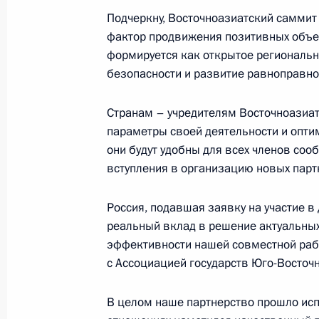
Подчеркну, Восточноазиатский самми
фактор продвижения позитивных объе
Встреча с Президентом Республик
формируется как открытое региональн
безопасности и развитие равноправно
19 мая 2016 года, 12:50
Странам – учредителям Восточноазиат
параметры своей деятельности и опти
Обращение Президента России к уч
они будут удобны для всех членов соо
АСЕАН
вступления в организацию новых парт
11 мая 2016 года, 12:00
Россия, подавшая заявку на участие в
реальный вклад в решение актуальны
эффективности нашей совместной раб
Подписан закон о ратификации Тре
с Ассоциацией государств Юго-Восточн
изменений в Договор о дружбе и со
Восточной Азии
В целом наше партнерство прошло исп
7 мая 2011 года, 10:30