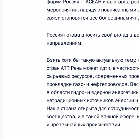
форум Россия – АСЕАН и выставка рос
мероприятия, наряду с подписанными 
Президент России и руководители 
связи становятся все более динамич
приняли Совместную декларацию 
партнерстве
Россия готова вносить свой вклад в 
13 декабря 2005 года, 12:25
направлениям.
Взять хотя бы такую актуальную тему,
стран АТР. Речь может идти, в частнос
сырьевых ресурсов, современных прое
прокладке газо- и нефтепроводов. Ве
Встреча с военнослужащими Во
в области гидро- и ядерной энергетик
нетрадиционных источников энергии и
26 июля 2026 года
Наша страна открыта для сотрудничест
сообщества, и в такой важной сфере, 
и чрезвычайных происшествий.