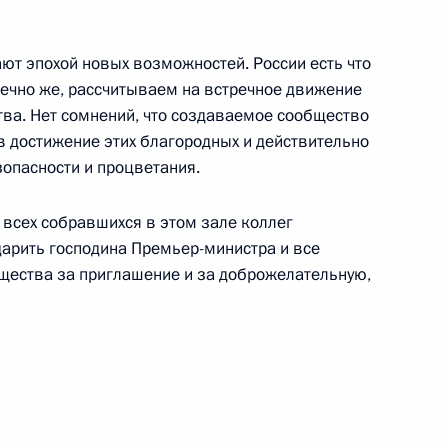
ные
Официальные
Правовая и
сетевые ресурсы
техническая
ссии
Президента России
информация
ют эпохой новых возможностей. России есть что
ечно же, рассчитываем на встречное движение
MAX
О портале
ва. Нет сомнений, что создаваемое сообщество
ВКонтакте
Об использовании
в достижение этих благородных и действительно
ии
информации сайта
Rutube
О персональных
зопасности и процветания.
Telegram-канал
данных пользователей
YouTube
зиденту
Написать в редакцию
 всех собравшихся в этом зале коллег
и —
дарить господина Премьер-министра и все
ного
щества за приглашение и за доброжелательную,
по
—
ссии