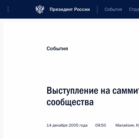
Президент России
События
Стру
Материалы по выбранной теме
События
Россия – АСЕАН,
38 результатов
Выступление на самми
Показа
сообщества
Саммит Россия – АСЕАН
14 декабря 2005 года
09:50
Малайзия, К
20 мая 2016 года, 15:30