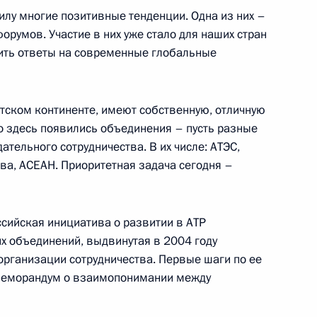
силу многие позитивные тенденции. Одна из них –
орумов. Участие в них уже стало для наших стран
ть ответы на современные глобальные
боджи Хун Сеном
атском континенте, имеют собственную, отличную
о здесь появились объединения – пусть разные
тельного сотрудничества. В их числе: АТЭС,
левства Таиланд Праютом
ва, АСЕАН. Приоритетная задача сегодня –
оссийская инициатива о развитии в АТР
х объединений, выдвинутая в 2004 году
рганизации сотрудничества. Первые шаги по ее
руней-Даруссалам Хассаналом
меморандум о взаимопонимании между