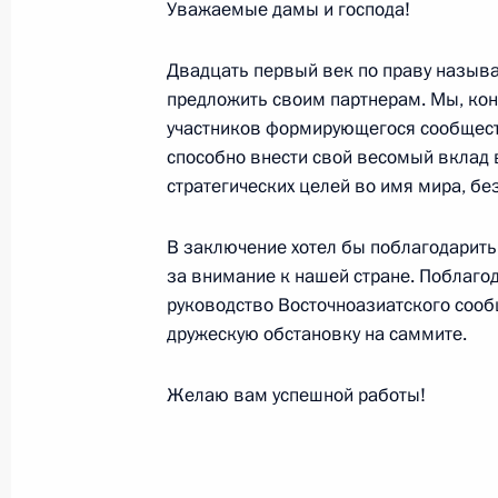
Уважаемые дамы и господа!
Разделы сайта
Информацион
Президента
ресурсы
России
Президента Ро
Двадцать первый век по праву называ
предложить своим партнерам. Мы, кон
События
Президент России
участников формирующегося сообщест
Текущий ресурс
Структура
способно внести свой весомый вклад 
Конституция Росс
Видео и фото
Государственная
стратегических целей во имя мира, бе
Документы
символика
Контакты
Обратиться к Пре
В заключение хотел бы поблагодарить
Поиск
Президент Росси
за внимание к нашей стране. Поблаго
гражданам школь
возраста
Для СМИ
руководство Восточноазиатского сооб
Виртуальный тур 
дружескую обстановку на саммите.
Кремлю
Подписаться
Владимир Путин 
Справочник
личный сайт
Желаю вам успешной работы!
Дикая природа Ро
Версия для людей
с ограниченными
возможностями