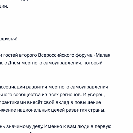
ции.
щения муниципальными
 в рамках соглашений
х вложений
друзья!
и гостей второго Всероссийского форума «Малая
ас с Днём местного самоуправления, который
она о противодействии
ассоциации развития местного самоуправления
ного сообщества из всех регионов. И уверен,
практиками внесёт свой вклад в повышение
тижение национальных целей развития страны.
ения в части уточнения
ень значимому делу. Именно к вам люди в первую