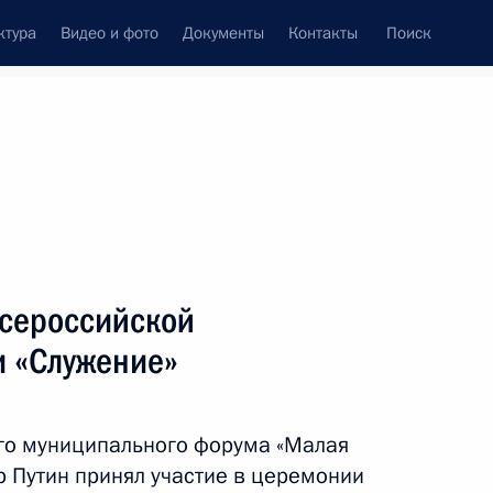
ктура
Видео и фото
Документы
Контакты
Поиск
Все темы
Подписаться на ленту
льтатов
сероссийской
пального сообщества
 «Служение»
го муниципального форума «Малая
льной премии «Служение»
р Путин принял участие в церемонии