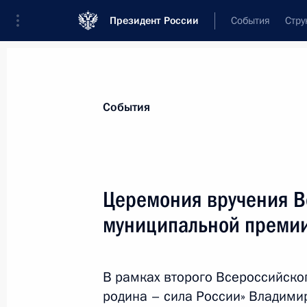
Президент России
События
Стру
Материалы по выбранной теме
События
Местное самоуправление,
179 резу
Церемония вручения В
Встреча с представителями муници
муниципальной премии
21 апреля 2026 года, 16:40
В рамках второго Всероссийско
Вручение всероссийской муниципа
родина – сила России» Владими