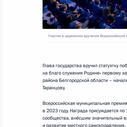
Подписан Указ о проведении ежег
муниципального форума
29 декабря 2025 года, 19:15
Участие в церемонии вручения Всероссийской
Подписан закон, уточняющий полн
самоуправления в сфере охраны о
Глава государства вручил статуэтку п
29 декабря 2025 года, 13:25
на благо служения Родине» первому 
района Белгородской области – начал
Таранцову.
Внесены изменения в статью 21- 3
Всероссийская муниципальная премия
предоставления государственных и
в 2023 году. Награда присуждается п
29 декабря 2025 года, 11:35
сообщества, внёсшим значительный в
и развитие местного самоуправления. 