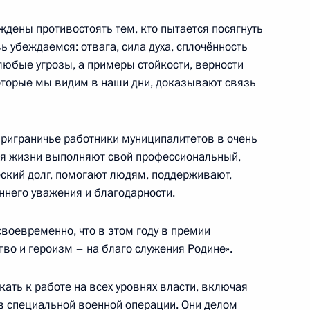
дены противостоять тем, кто пытается посягнуть
ь убеждаемся: отвага, сила духа, сплочённость
юбые угрозы, а примеры стойкости, верности
которые мы видим в наши дни, доказывают связь
 особенности регулирования
 за нарушение нормативно-
 власти федеральной
приграничье работники муниципалитетов в очень
для жизни выполняют свой профессиональный,
еский долг, помогают людям, поддерживают,
еннего уважения и благодарности.
воевременно, что в этом году в премии
 самоуправления внесены
во и героизм – на благо служения Родине».
ых подсобных хозяйств
ать к работе на всех уровнях власти, включая
в специальной военной операции. Они делом