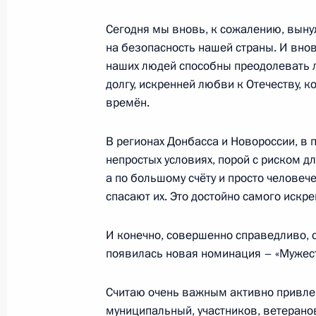
от налогообложения НДФЛ
Сегодня мы вновь, к сожалению, вынуж
23 ноября 2024 года, 19:00
на безопасность нашей страны. И внов
наших людей способны преодолевать л
долгу, искренней любви к Отечеству, 
Подписан закон, устанавливающий
времён.
административной ответственности
правовых актов органов публичной
В регионах Донбасса и Новороссии, в 
территории
непростых условиях, порой с риском 
8 августа 2024 года, 15:35
а по большому счёту и просто человеч
спасают их. Это достойно самого искр
И конечно, совершенно справедливо, с
В закон об организации местного
появилась новая номинация – «Мужест
изменения, касающиеся учёта личн
22 июля 2024 года, 17:15
Считаю очень важным активно привлек
муниципальный, участников, ветерано