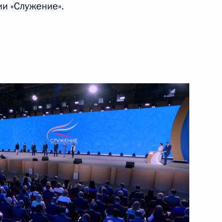
и «Служение».
 совершенствование
ти в отношении органов
правления
ий упразднение
ля, осуществляемого
ого самоуправления
я