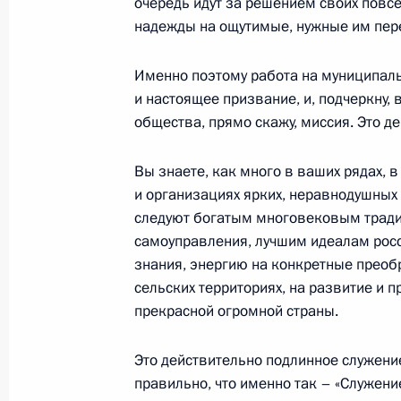
очередь идут за решением своих повс
надежды на ощутимые, нужные им пер
Внесены изменения в законы о ф
Именно поэтому работа на муниципаль
адресной системе и об общих прин
и настоящее призвание, и, подчеркну,
общества, прямо скажу, миссия. Это д
самоуправления
23 июля 2025 года, 16:20
Вы знаете, как много в ваших рядах, 
и организациях ярких, неравнодушных
следуют богатым многовековым тради
Перечень поручений по итогам вст
самоуправления, лучшим идеалам росс
муниципальных образований в рам
знания, энергию на конкретные преобр
муниципального форума «Малая ро
сельских территориях, на развитие и п
прекрасной огромной страны.
29 мая 2025 года, 19:30
Это действительно подлинное служени
правильно, что именно так – «Служен
Встреча с главами муниципальных