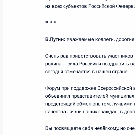
из всех субъектов Российской Федера
Подписан закон о порядке возме
образованиями затрат инвесторов
* * *
о защите и поощрении капитальны
В.Путин:
Уважаемые коллеги, дорогие 
4 ноября 2025 года, 17:25
Очень рад приветствовать участников 
родина – сила России» и поздравить в
Внесены изменения в статью 4 зак
сегодня отмечается в нашей стране.
экстремистской деятельности
27 октября 2025 года, 14:20
Форум при поддержке Всероссийской 
объединил представителей муниципаль
предстоящий обмен опытом, лучшими 
качества жизни наших граждан, в дос
В законодательство внесены измен
полномочий ППК «Роскадастр»
Вы посвящаете себя нелёгкому, но оч
31 июля 2025 года, 17:15