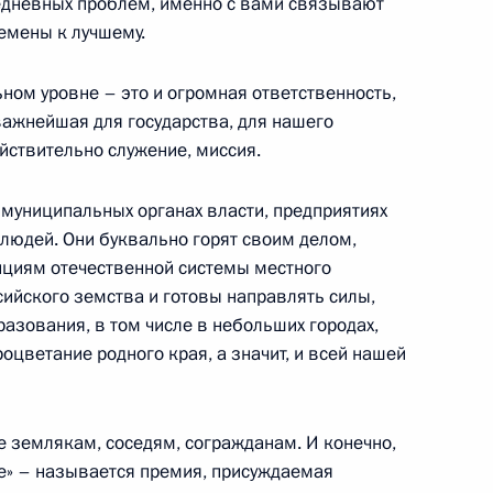
едневных проблем, именно с вами связывают
емены к лучшему.
едеральной информационной
ном уровне – это и огромная ответственность,
ципах организации местного
 важнейшая для государства, для нашего
ействительно служение, миссия.
в муниципальных органах власти, предприятиях
 людей. Они буквально горят своим делом,
циям отечественной системы местного
речи с главами
ийского земства и готовы направлять силы,
ках второго Всероссийского
азования, в том числе в небольших городах,
дина – сила России»
роцветание родного края, а значит, и всей нашей
е землякам, соседям, согражданам. И конечно,
ие» – называется премия, присуждаемая
 образований