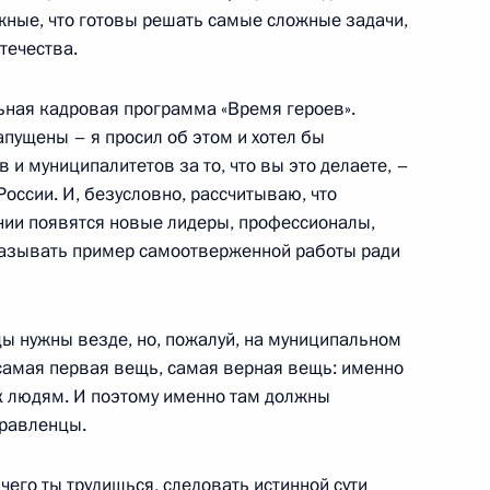
ёжные, что готовы решать самые сложные задачи,
бразований в области
течества.
аций
льная кадровая программа «Время героев».
пущены – я просил об этом и хотел бы
 и муниципалитетов за то, что вы это делаете, –
 России. И, безусловно, рассчитываю, что
 расширение механизмов
нии появятся новые лидеры, профессионалы,
образований, органов
казывать пример самоотверженной работы ради
жностных лиц при
амках единой системы
цы нужны везде, но, пожалуй, на муниципальном
 самая первая вещь, самая верная вещь: именно
к людям. И поэтому именно там должны
правленцы.
щих принципах организации
чего ты трудишься, следовать истинной сути