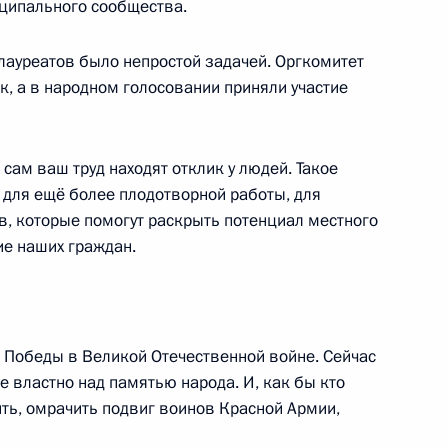
ципального сообщества.
лауреатов было непростой задачей. Оргкомитет
к, а в народном голосовании приняли участие
й муниципальной премии
и сам ваш труд находят отклик у людей. Такое
 для ещё более плодотворной работы, для
в, которые помогут раскрыть потенциал местного
ие наших граждан.
 совершенствование
управлении
я Победы в Великой Отечественной войне. Сейчас
 властно над памятью народа. И, как бы кто
зить, омрачить подвиг воинов Красной Армии,
бождаемых