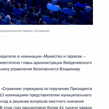
одного Международного
 муниципальной премии «Служение»
омочия органов местного
кружающей среды
обедителю в номинации «Мужество и героизм –
заместителю главы администрации Вейделевского
ьнику управления безопасности Владимиру
 закона об организации
 «Служение» учреждена по поручению Президента
 муниципальных услуг
о 10 номинациям представителям муниципального
клад в решение вопросов местного значения
В этом году рассмотрено более 41 тысячи заявок