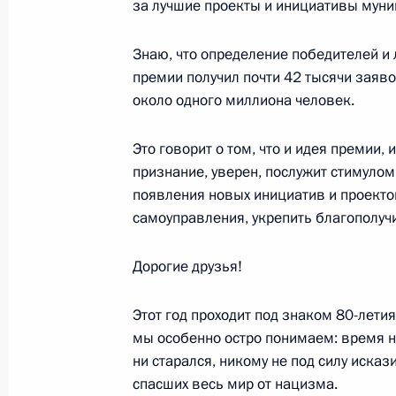
за лучшие проекты и инициативы муни
21 апреля 2025 года, 19:40
Знаю, что определение победителей и 
премии получил почти 42 тысячи заяво
около одного миллиона человек.
Церемония вручения Всероссийско
«Служение»
Это говорит о том, что и идея премии, 
21 апреля 2025 года, 16:30
признание, уверен, послужит стимулом
появления новых инициатив и проекто
самоуправления, укрепить благополуч
Подписан закон, направленный на
законодательства о местном само
Дорогие друзья!
20 марта 2025 года, 15:50
Этот год проходит под знаком 80-лети
мы особенно остро понимаем: время не
ни старался, никому не под силу иска
Расширен перечень доходов, осво
спасших весь мир от нацизма.