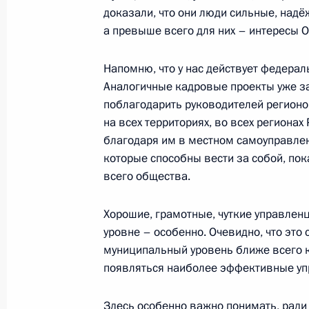
доказали, что они люди сильные, над
Расширены права муниципальных о
а превыше всего для них – интересы О
формирования местных администр
Напомню, что у нас действует федера
22 июля 2024 года, 16:55
Аналогичные кадровые проекты уже за
поблагодарить руководителей регионов
на всех территориях, во всех регионах
Подписан закон, направленный на
благодаря им в местном самоуправле
защиты интересов муниципальных 
которые способны вести за собой, по
местного самоуправления и их дол
всего общества.
осуществлении взаимодействия в р
публичной власти
Хорошие, грамотные, чуткие управлен
уровне – особенно. Очевидно, что это
13 июля 2024 года, 14:50
муниципальный уровень ближе всего 
появляться наиболее эффективные у
Внесено изменение в закон об об
Здесь особенно важно понимать, ради 