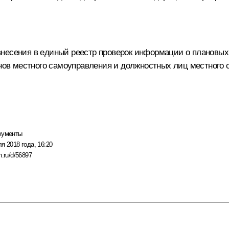
внесения в единый реестр проверок информации о плановых
анов местного самоуправления и должностных лиц местного 
кументы
я 2018 года, 16:20
n.ru/d/56897