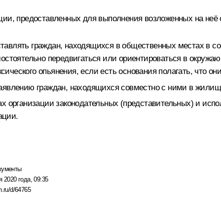
ции, предоставленных для выполнения возложенных на неё 
авлять граждан, находящихся в общественных местах в сост
мостоятельно передвигаться или ориентироваться в окружаю
оксического опьянения, если есть основания полагать, что о
аявлению граждан, находящихся совместно с ними в жилище
 организации законодательных (представительных) и испол
ации.
кументы
я 2020 года, 09:35
n.ru/d/64765