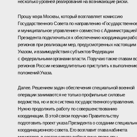
несколько уровней реагирования на возникающие риски.
Прошу мэра Москвы, который возглавляет комиссию
Государственного Совета по направлению «Государственно
и муниципальное управление» совместно с Администрацие
Президента подключиться к обеспечению координации раб
регионов при реализации мер, предусмотренных настоящим
Указом, и взаимодействия субъектов Федерации
с федеральными органами власти. Поручаю также главам в
регионов России незамедлительно приступить к выполнени
положений Указа.
Далее. Решением задач обеспечения специальной военной
операции занимаются не только профильные силовые
ведомства, но и вся система государственного управления.
Нужно продолжить работу по совершенствованию
координации. В этой связи поручаю Правительству
подготовить проект указа Президента о создании специальн
координационного совета. Его возглавит глава кабинета
министров, в состав совета войдут вице-премьеры,