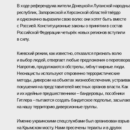
В ходе референдума жители Донецкой и Луганской народны
республик, Запорожской и Херсонской областей твёрдо
и однозначно выразили свою волю: они хотят быть вместе
с Россией. Конституционные законы о принятии в состав
Российской Федерации четырёх новых регионов вступили
в силу.
Киевский режим, как известно, отказался признать волю
и выбор людей, отвергает любые предложения о переговора
Напротив, продолжаются обстрелы, гибнут мирные люди.
Неонацисты используют откровенно террористические
методы, диверсии на объектах жизнеобеспечения, устраива
покушения на представителей местных органов власти. Как
и их идейные предшественники – бандеровцы, пособники
Гитлера – пытаются создать бандитское подполье, засылаю
на нашу территорию диверсионные группы.
Именно украинскими спецслужбами был организован взрыв
на Крымском мосту. Нами пресечены теракты и в других