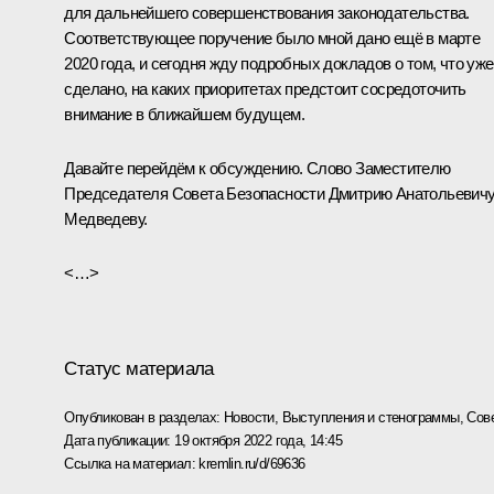
для дальнейшего совершенствования законодательства.
Соответствующее поручение было мной дано ещё в марте
2020 года, и сегодня жду подробных докладов о том, что уже
сделано, на каких приоритетах предстоит сосредоточить
внимание в ближайшем будущем.
Давайте перейдём к обсуждению. Слово Заместителю
Председателя Совета Безопасности Дмитрию Анатольевич
Медведеву.
<…>
Статус материала
Опубликован в разделах:
Новости
,
Выступления и стенограммы
,
Сов
Дата публикации:
19 октября 2022 года, 14:45
Ссылка на материал:
kremlin.ru/d/69636