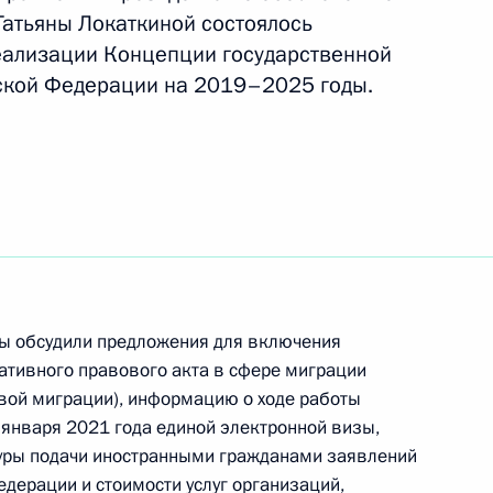
Татьяны Локаткиной состоялось
еализации Концепции государственной
ской Федерации на 2019–2025 годы.
 Управлении Президента
рав граждан
лизации Концепции
литики
пы обсудили предложения для включения
тивного правового акта в сфере миграции
овой миграции), информацию о ходе работы
 января 2021 года единой электронной визы,
дуры подачи иностранными гражданами заявлений
дерации и стоимости услуг организаций,