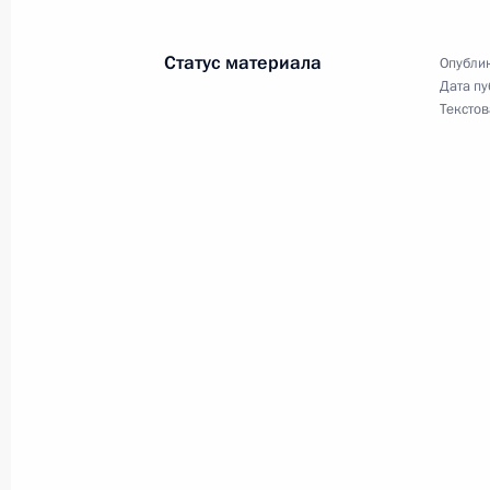
Статус материала
Опублик
Заседание рабочей группы по реа
Дата пу
государственной миграционной по
Текстов
11 сентября 2020 года, 18:00
Внесены изменения в закон о беж
31 июля 2020 года, 15:05
Внесены изменения в закон о граж
13 июля 2020 года, 13:45