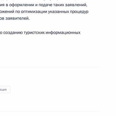
ия в оформлении и подаче таких заявлений,
ложений по оптимизации указанных процедур
лизации Концепции
ов заявителей.
литики
по созданию туристских информационных
лизации Концепции
литики
ация
ской Федерацией Устава
играции