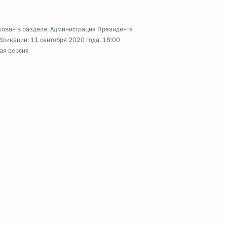
ован в разделе:
Администрация Президента
лизации Концепции
бликации:
11 сентября 2020 года, 18:00
литики
ая версия
енцах
данстве