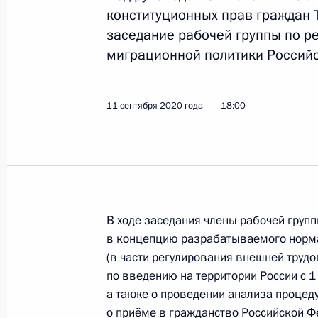
конституционных прав граждан 
заседание рабочей группы по р
миграционной политики Россий
Заседание экспертного совета при
по обеспечению конституционных п
23 марта 2022 года, 19:00
11 сентября 2020 года
18:00
Заседание рабочей группы по реа
государственной миграционной по
27 декабря 2021 года, 19:00
В ходе заседания члены рабочей груп
в концепцию разрабатываемого норма
(в части регулирования внешней труд
Интервью телеканалу «Россия»
по введению на территории России с 1
а также о проведении анализа проце
13 ноября 2021 года, 11:15
о приёме в гражданство Российской Фе