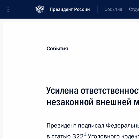
Президент России
События
Стру
Материалы по выбранной теме
События
Миграция,
197 результатов
Усилена ответственнос
Показа
незаконной внешней 
Заседание рабочей группы по нор
регулированию в миграционной сф
Президент подписал Федеральн
1
в статью 322
Уголовного кодек
13 мая 2022 года, 17:00