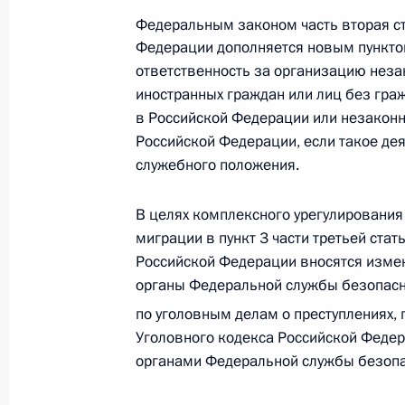
Федеральным законом часть вторая с
Федерации дополняется новым пункт
Заседание рабочей группы по реа
ответственность за организацию нез
государственной миграционной по
иностранных граждан или лиц без гра
29 сентября 2021 года, 19:00
в Российской Федерации или незаконн
Российской Федерации, если такое де
служебного положения.
Заседание рабочей группы по реа
В целях комплексного урегулирования
государственной миграционной по
миграции в пункт 3 части третьей ста
15 июня 2021 года, 18:30
Российской Федерации вносятся измен
органы Федеральной службы безопасн
по уголовным делам о преступлениях,
Подписан закон о принятии Россий
Уголовного кодекса Российской Федер
Международной организации по м
органами Федеральной службы безопа
5 апреля 2021 года, 15:10