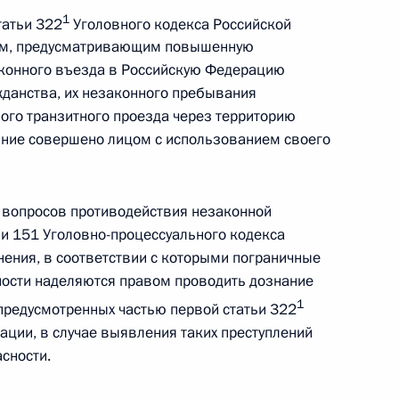
1
татьи 322
Уголовного кодекса Российской
ом, предусматривающим повышенную
лизации Концепции
аконного въезда в Российскую Федерацию
литики
жданства, их незаконного пребывания
ого транзитного проезда через территорию
яние совершено лицом с использованием своего
лизации Концепции
 вопросов противодействия незаконной
литики
тьи 151 Уголовно-процессуального кодекса
ения, в соответствии с которыми пограничные
ости наделяются правом проводить дознание
1
 предусмотренных частью первой статьи 322
ской Федерацией Устава
ации, в случае выявления таких преступлений
играции
сности.