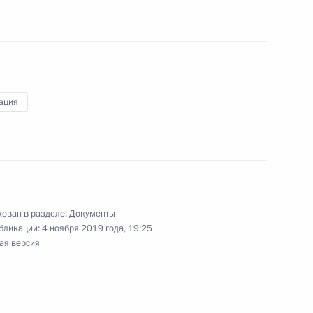
лизации Концепции
литики
ация
енцах
ован в разделе:
Документы
бликации:
4 ноября 2019 года, 19:25
ая версия
данстве