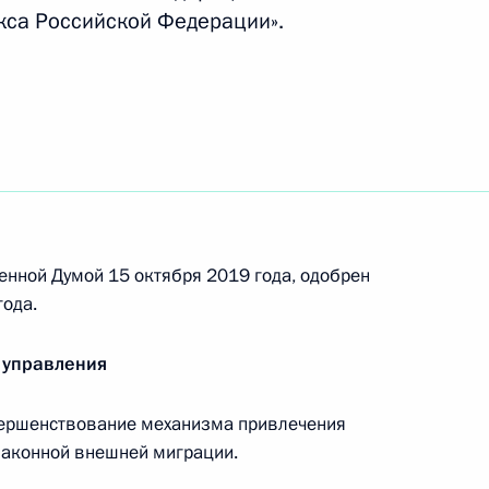
кса Российской Федерации».
 Управлении Президента
рав граждан
лизации Концепции
енной Думой 15 октября 2019 года, одобрен
литики
ода.
 управления
вершенствование механизма привлечения
законной внешней миграции.