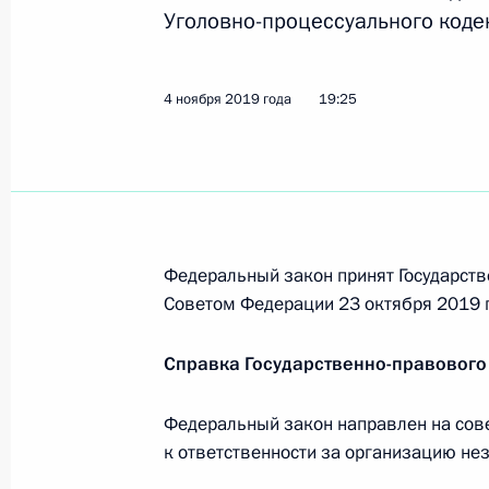
Уголовно-процессуального коде
Заседание экспертного совета при
4 ноября 2019 года
19:25
по обеспечению конституционных п
23 марта 2022 года, 19:00
Заседание рабочей группы по реа
Федеральный закон принят Государств
государственной миграционной по
Советом Федерации 23 октября 2019 г
27 декабря 2021 года, 19:00
Справка Государственно-правового
Интервью телеканалу «Россия»
Федеральный закон направлен на со
к ответственности за организацию не
13 ноября 2021 года, 11:15