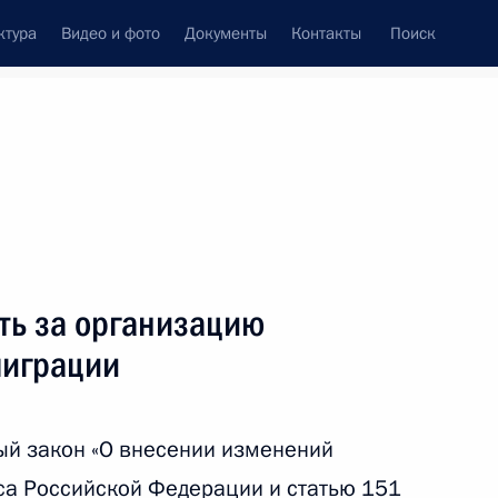
ктура
Видео и фото
Документы
Контакты
Поиск
Все темы
Подписаться на ленту
ть за организацию
ть следующие материалы
миграции
мативно-правовому
ере
ый закон «О внесении изменений
са Российской Федерации и статью 151