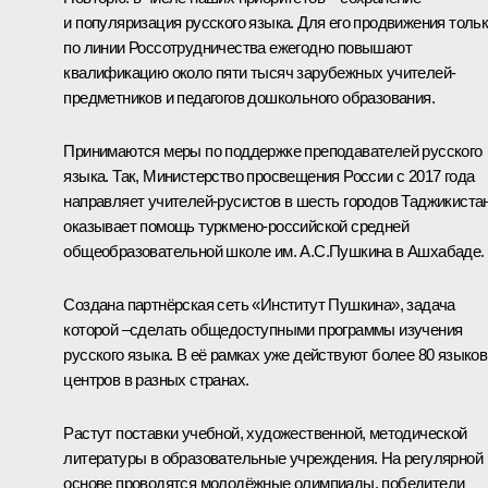
и популяризация русского языка. Для его продвижения толь
по линии Россотрудничества ежегодно повышают
квалификацию около пяти тысяч зарубежных учителей-
предметников и педагогов дошкольного образования.
Принимаются меры по поддержке преподавателей русского
языка. Так, Министерство просвещения России с 2017 года
направляет учителей-русистов в шесть городов Таджикистан
оказывает помощь туркмено-российской средней
общеобразовательной школе им. А.С.Пушкина в Ашхабаде.
Создана партнёрская сеть «Институт Пушкина», задача
которой –сделать общедоступными программы изучения
русского языка. В её рамках уже действуют более 80 языко
центров в разных странах.
Растут поставки учебной, художественной, методической
литературы в образовательные учреждения. На регулярной
основе проводятся молодёжные олимпиады, победители