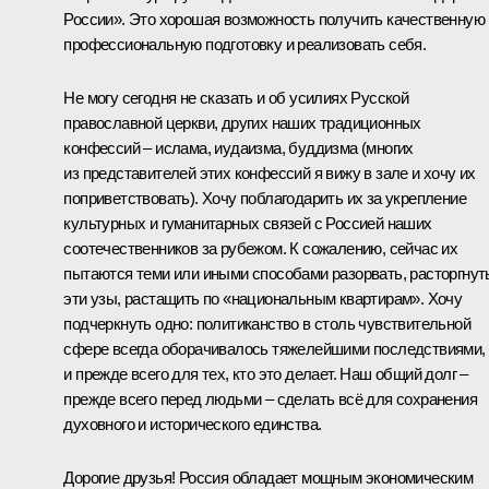
России». Это хорошая возможность получить качественную
профессиональную подготовку и реализовать себя.
Не могу сегодня не сказать и об усилиях Русской
православной церкви, других наших традиционных
конфессий – ислама, иудаизма, буддизма (многих
из представителей этих конфессий я вижу в зале и хочу их
поприветствовать). Хочу поблагодарить их за укрепление
культурных и гуманитарных связей с Россией наших
соотечественников за рубежом. К сожалению, сейчас их
пытаются теми или иными способами разорвать, расторгнут
эти узы, растащить по «национальным квартирам». Хочу
подчеркнуть одно: политиканство в столь чувствительной
сфере всегда оборачивалось тяжелейшими последствиями,
и прежде всего для тех, кто это делает. Наш общий долг –
прежде всего перед людьми – сделать всё для сохранения
духовного и исторического единства.
Дорогие друзья! Россия обладает мощным экономическим