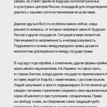
уверен, он станет одним из ведущих интеллектуальных
и культурных центров России, площадкой для плодотворног
диалога с нашими соотечественниками во всём мире.
Дорогие друзья! Всё это особенно важно сейчас, когда
решаются вопросы, от которых напрямую зависит будущее
России и других государств. Ситуация в мире непростая.
Увеличиваются напряжённость и непредсказуемость.
Подрываются основы международного права, рушатся
многолетние договорённости между государствами.
В ход идут и русофобия, к сожалению, другие формы крайне
агрессивного национализма. На Украине, что греха таить,
в странах Балтии, в ряде других государств переписывается
история, ведётся борьба с памятниками, с русским языком.
Людей запугивают и просто терроризируют. Естественное д
каждого человека стремление сохранить свои национальны
корни объявляется преступлением, сепаратизмом. Право
на свободу слова, на сбережение своих традиций грубо
попирается. Для некоторых наших соотечественников