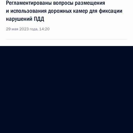
Регламентированы вопросы размещения
и использования дорожных камер для фиксации
нарушений ПДД
29 мая 2023 года, 14:20
Подписан закон, уточняющий порядок
неоднократного пересечения госграницы
российскими и иностранными судами
29 мая 2023 года, 14:00
Подписан закон, направленный
на совершенствование законодательства
в области транспорта
29 мая 2023 года, 13:20