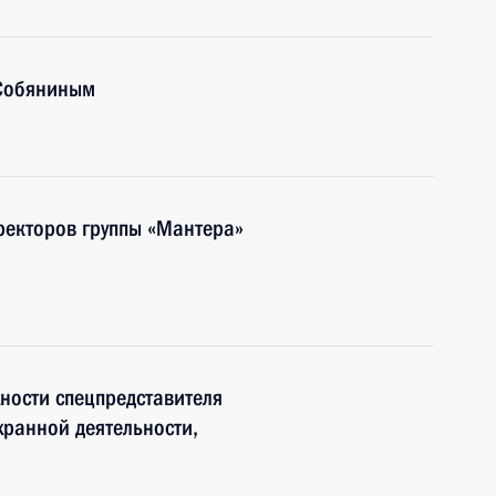
 Собяниным
иректоров группы «Мантера»
ности спецпредставителя
ранной деятельности,