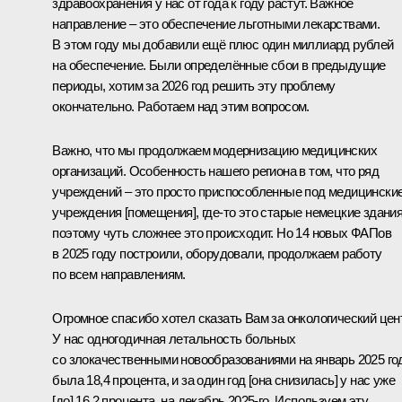
здравоохранения у нас от года к году растут. Важное
направление – это обеспечение льготными лекарствами.
В этом году мы добавили ещё плюс один миллиард рублей
на обеспечение. Были определённые сбои в предыдущие
периоды, хотим за 2026 год решить эту проблему
окончательно. Работаем над этим вопросом.
Важно, что мы продолжаем модернизацию медицинских
организаций. Особенность нашего региона в том, что ряд
учреждений – это просто приспособленные под медицински
учреждения [помещения], где-то это старые немецкие здания
поэтому чуть сложнее это происходит. Но 14 новых ФАПов
в 2025 году построили, оборудовали, продолжаем работу
по всем направлениям.
Огромное спасибо хотел сказать Вам за онкологический цен
У нас одногодичная летальность больных
со злокачественными новообразованиями на январь 2025 го
была 18,4 процента, и за один год [она снизилась] у нас уже
[до] 16,2 процента, на декабрь 2025-го. Используем эту