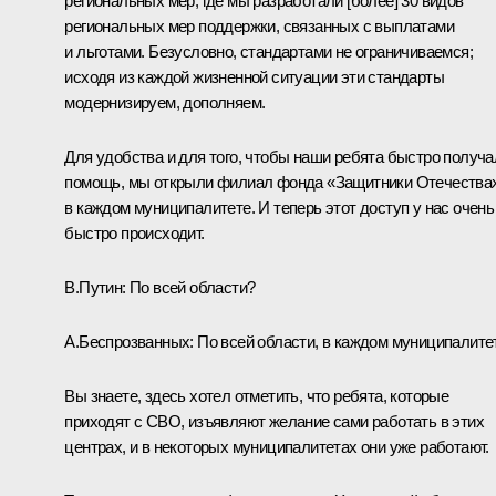
региональных мер, где мы разработали [более] 30 видов
региональных мер поддержки, связанных с выплатами
и льготами. Безусловно, стандартами не ограничиваемся;
исходя из каждой жизненной ситуации эти стандарты
модернизируем, дополняем.
Для удобства и для того, чтобы наши ребята быстро получа
помощь, мы открыли филиал фонда «Защитники Отечества
в каждом муниципалитете. И теперь этот доступ у нас очень
быстро происходит.
В.Путин:
По всей области?
А.Беспрозванных:
По всей области, в каждом муниципалите
Вы знаете, здесь хотел отметить, что ребята, которые
приходят с СВО, изъявляют желание сами работать в этих
центрах, и в некоторых муниципалитетах они уже работают.