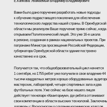
Е.Капкова:
Уважаемый Владимир Владимирович!
Вами было дано поручение разработать новые подходы
к обучению подрастающего поколения для обеспечения
технологического лидерства нашей страны. В Оренбургской
области мы реализуем Ваше поручение прямо сейчас, когда
открываем Политехнический лицей. Это уже 16-я школа
в регионе, созданная в рамках национальных проектов. При
патронаже Министра просвещения Российской Федерации,
губернатора Оренбургской области здание построено
качественно и в срок.
Получается так, что общеобразовательный цикл начнется
1 сентября, но 1755 ребят уже получили в свое владение 44
тысячи квадратных метров хорошо оборудованных аудитор
мастерских, лабораторий, четыре спортивных зала и два
футбольных поля. Уже сейчас на базе нашего лицея
действует технопарк «Кванториум», где ребята оттачивают
свои компетенции в области высоких технологий. Заключен
договоры с Роскосмосом о создании космических классов