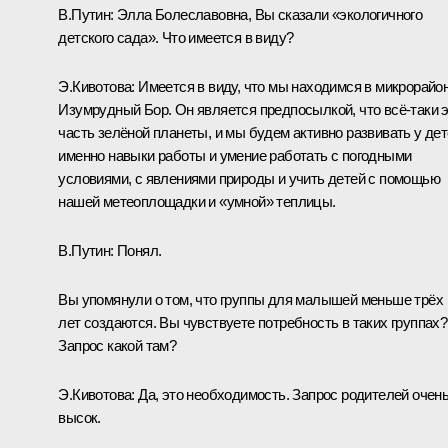
В.Путин:
Элла Болеславовна, Вы сказали «экологичного
детского сада». Что имеется в виду?
Э.Кивотова:
Имеется в виду, что мы находимся в микрорайо
Изумрудный Бор. Он является предпосылкой, что всё-таки 
часть зелёной планеты, и мы будем активно развивать у де
именно навыки работы и умение работать с погодными
условиями, с явлениями природы и учить детей с помощью
нашей метеоплощадки и «умной» теплицы.
В.Путин:
Понял.
Вы упомянули о том, что группы для малышей меньше трёх
лет создаются. Вы чувствуете потребность в таких группах?
Запрос какой там?
Э.Кивотова:
Да, это необходимость. Запрос родителей очен
высок.