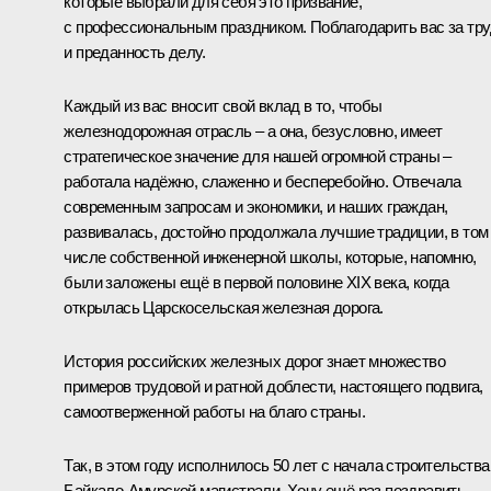
которые выбрали для себя это призвание,
с профессиональным праздником. Поблагодарить вас за тр
и преданность делу.
Каждый из вас вносит свой вклад в то, чтобы
железнодорожная отрасль – а она, безусловно, имеет
стратегическое значение для нашей огромной страны –
работала надёжно, слаженно и бесперебойно. Отвечала
современным запросам и экономики, и наших граждан,
развивалась, достойно продолжала лучшие традиции, в том
числе собственной инженерной школы, которые, напомню,
были заложены ещё в первой половине XIX века, когда
открылась Царскосельская железная дорога.
История российских железных дорог знает множество
примеров трудовой и ратной доблести, настоящего подвига,
самоотверженной работы на благо страны.
Так, в этом году исполнилось 50 лет с начала строительства
Байкало-Амурской магистрали. Хочу ещё раз поздравить