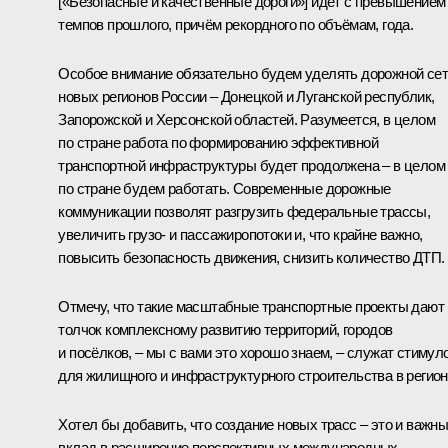
[«Безопасные и качественные дороги»] идёт с превышением
темпов прошлого, причём рекордного по объёмам, года.
Особое внимание обязательно будем уделять дорожной се
новых регионов России – Донецкой и Луганской республик,
Запорожской и Херсонской областей. Разумеется, в целом
по стране работа по формированию эффективной
транспортной инфраструктуры будет продолжена – в целом
по стране будем работать. Современные дорожные
коммуникации позволят разгрузить федеральные трассы,
увеличить грузо- и пассажиропотоки и, что крайне важно,
повысить безопасность движения, снизить количество ДТП.
Отмечу, что такие масштабные транспортные проекты дают
толчок комплексному развитию территорий, городов
и посёлков, – мы с вами это хорошо знаем, – служат стимул
для жилищного и инфраструктурного строительства в регион
Хотел бы добавить, что создание новых трасс – это и важн
вклад в расширение перспективных международных