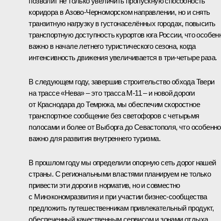
позволит не только увеличить пропускную способность
коридора в Азово-Черноморском направлении, но и снять
транзитную нагрузку в густонаселённых городах, повысить
транспортную доступность курортов юга России, что особен
важно в начале летнего туристического сезона, когда
интенсивность движения увеличивается в три-четыре раза.
В следующем году, завершив строительство обхода Твери
на трассе «Нева» – это трасса М-11 – и новой дороги
от Краснодара до Темрюка, мы обеспечим скоростное
транспортное сообщение без светофоров с четырьмя
полосами и более от Выборга до Севастополя, что особенно
важно для развития внутреннего туризма.
В прошлом году мы определили опорную сеть дорог нашей
страны. С региональными властями планируем не только
привести эти дороги в норматив, но и совместно
с Минэкономразвития и при участии бизнес-сообщества
предложить путешественникам привлекательный продукт,
обеспеченный качественным сервисом и зонами отдыха