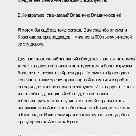
Кондратьев Вениамин Иванович, пожалуйста.
В.Кондратьев
:
Уважаемый Владимир Владимирович!
Я хотел бы ещё раз тоже сказать Вам спасибо от имени
Краснодара, краснодарцев – миллиона 600 тысяч жителей –
за эту дорогу.
Для нас это дальний западный обход называется, на самом
деле эта дорога позволит и автотуристам, и большегрузам
больше не заезжать в Краснодар. Потому что Краснодар,
конечно, с точки зрения транспортной логистики и пробок
сегодня достаточно серьёзно загружен. И эта дорога – это ж
и есть объезд, западный объезд, она позволит
и большегрузам, и автотуристам со всей страны ехать
напрямую и на Азовское побережье, и в Крым, не заезжая
в Краснодар. И жителям края в этом случае тоже удобно –
сразу прямо на Азов и на Крым.