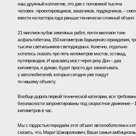
наш дружный коллектив, это две с половиной тысячи
человек –проектировщиков, заказчиков, подрядчиков, – смог
ввести на полтора года раньше технически сложный объект.
21 миллион кубов земляных работ, почти миллион тонн
асфальтобетона, 150 километров барьерного ограждения, тр
тысячи светильников светодиодных. Конечно, отдельно
хотелось сказать про пять километров мостов, эстакад,
путепроводов. И красавец-мост через реку Дон – два
километра, я думаю, будет просто дух захватывать
у автолюбителей, которые сегодня уже поедут
по нашему объекту.
Вообще дорога первой технической категории, все требован
безопасности запроектированы под скоростное движение – 
километров в час.
Мы с гордостью передаём этот объект автолюбителям и хо
сказать, что, Марат Шакирзянович, Ваши самые амбициозн