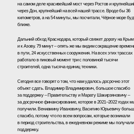
на самом деле красивейший мост через Ростов и крупнейши
через Дон, крупнейший на всей нашей трассе. Вроде бы 36
километров, а на 54 минуты, мы посчитали, Чёрное море бу
ближе.
Дальний обход Краснодара, который свяжет дорогу на Крым
и к Азову. 79 минут – опять же мы видим сокращение времен
в пути, 24 искусственных сооружения. На всех этих трассах
работало в пиковый момент три с половиной тысячи
строителей, одна тысяча единиц техники.
Сегодня все говорят о том, что нам удалось досрочно этот
объект сдать. Владимир Владимирович, большое спасибо
за поддержку – Правительству и Марату Шакирзяновичу –
за досрочное финансирование, которое в 2021–2022 годах м
получили. Вениамину Ивановичу, Василию Юрьевичу боль
спасибо, потому что по всем вопросам, которые возникали
в период строительства, в ежедневном режиме мы получал
поддержку.