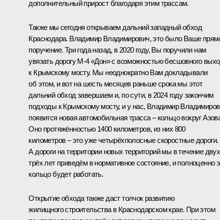
дополнительный прирост благодаря этим трассам.
Также мы сегодня открываем дальний западный обход
Краснодара. Владимир Владимирович, это было Ваше прям
поручение. Три года назад, в 2020 году, Вы поручили нам
увязать дорогу М-4 «Дон» с возможностью бесшовного вых
к Крымскому мосту. Мы неоднократно Вам докладывали
об этом, и вот на шесть месяцев раньше срока мы этот
дальний обход завершаем и, по сути, в 2024 году закончим
подходы к Крымскому мосту, и у нас, Владимир Владимиров
появится новая автомобильная трасса – кольцо вокруг Азова
Оно протяжённостью 1400 километров, из них 800
километров – это уже четырёхполосные скоростные дороги.
А дороги на территории новых территорий мы в течение двух
трёх лет приведём в нормативное состояние, и полноценно 
кольцо будет работать.
Открытие обхода также даст толчок развитию
жилищного строительства в Краснодарском крае. При этом