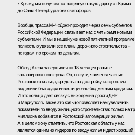
к Крыму, мы получим полноценную такую дорогу от Крыма
до Санкт-Петербурга без светофоров.
Вообще, трасса М-4 «Дон» проходит через семь субъектов
Российской Федерации, связывает нас с четырьмя новыми
субъектами. И мы в нашей уже новой пятилетней программе
полностью увязали все планы дорожного строительства –
по годам, по срокам, по деньгам.
Обход Аксая завершился на 18 месяцев раньше
запланированного срока. Он, по сути, является частью
Ростовского кольца, средства на достройку которого мы
выделили благодаря инвестиционно-бюджетным кредитам.
И это кольцо даёт связку с выходом на дороги ДНР
и Мариуполя. Также это кольцо позволяет нам увеличить
показатели по вводу жилищного строительства: только на тр
миллиона добавится в Ростовской агломерации жилья.
А в целом хочу отметить, что Ростовская область у нас
является одним из лидеров по вводу жилья и даст хороший