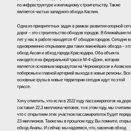
по инфраструктуре и жилищному строительству. Также
является частью западного обхода Каспия.
Одна из приоритетных задач в рамках развития опорной сет
дорог – это строительство обходов городов. В ближайшие п
лет у нас в работе находятся 47 обходов городов. Сегодня 
одновременно открываем два таких важнейших обхода – эт
обход Аксая и обход города Краснодара. Оба объекта
находятся на федеральной трассе М-4 «Дон», которая
является основным маршрутом на Черноморское и Азовско
побережья и главной артерией выхода в новые регионы. Все
основные грузы в новые территории сегодня идут по этой
трассе.
Хочу отметить, что если в 2022 году пассажиропоток на доро
составил 22,3 миллиона человек, то в этом году, мы считаем
что с открытием этих участков пассажиропоток будет поряд
23 миллионов. Также мы в прошлом году, Вы помните, откры
обход Анапы. И сейчас мы надеемся, что, закончив обход