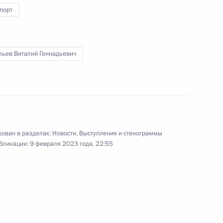
ие в мероприятиях по случаю
порт
кой авиации и проведёт
а АСИ
льев Виталий Геннадьевич
ссовета по направлениям
ован в разделах:
Новости
,
Выступления и стенограммы
бликации:
9 февраля 2023 года, 22:55
 Собяниным