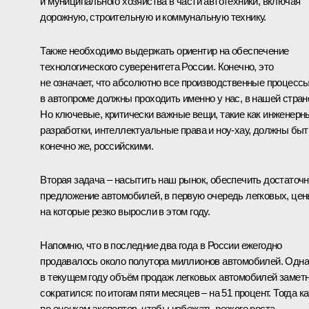
и муниципального хозяйства в части автотехники, включая
дорожную, строительную и коммунальную технику.
Также необходимо выдержать ориентир на обеспечение
технологического суверенитета России. Конечно, это
не означает, что абсолютно все производственные процесс
в автопроме должны проходить именно у нас, в нашей стран
Но ключевые, критически важные вещи, такие как инженерн
разработки, интеллектуальные права и ноу-хау, должны быт
конечно же, российскими.
Вторая задача – насытить наш рынок, обеспечить достаточ
предложение автомобилей, в первую очередь легковых, це
на которые резко выросли в этом году.
Напомню, что в последние два года в России ежегодно
продавалось около полутора миллионов автомобилей. Одна
в текущем году объём продаж легковых автомобилей замет
сократился: по итогам пяти месяцев – на 51 процент. Тогда ка
по оценкам экспертов, чтобы избежать резкого роста