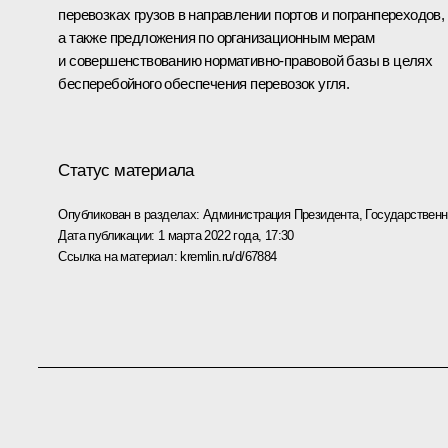
перевозках грузов в направлении портов и погранпереходов,
а также предложения по организационным мерам
и совершенствованию нормативно-правовой базы в целях
бесперебойного обеспечения перевозок угля.
Статус материала
Опубликован в разделах:
Администрация Президента
,
Государствен
Дата публикации:
1 марта 2022 года, 17:30
Ссылка на материал:
kremlin.ru/d/67884