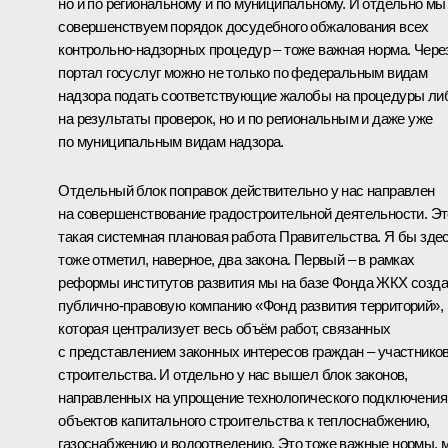
но и по региональному и по муниципальному. И отдельно мы
совершенствуем порядок досудебного обжалования всех
контрольно-надзорных процедур – тоже важная норма. Чере
портал госуслуг можно не только по федеральным видам
надзора подать соответствующие жалобы на процедуры ли
на результаты проверок, но и по региональным и даже уже
по муниципальным видам надзора.
Отдельный блок поправок действительно у нас направлен
на совершенствование градостроительной деятельности. Эт
такая системная плановая работа Правительства. Я бы зде
тоже отметил, наверное, два закона. Первый – в рамках
реформы институтов развития мы на базе Фонда ЖКХ созд
публично-правовую компанию «Фонд развития территорий»,
которая централизует весь объём работ, связанных
с представлением законных интересов граждан – участнико
строительства. И отдельно у нас вышел блок законов,
направленных на упрощение технологического подключения
объектов капитального строительства к теплоснабжению,
газоснабжению и водоотведению. Это тоже важные нормы, 