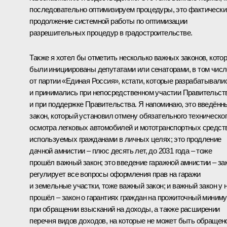
последовательно оптимизируем процедуры, это фактически
продолжение системной работы по оптимизации
разрешительных процедур в градостроительстве.
Также я хотел бы отметить несколько важных законов, кото
были инициированы депутатами или сенаторами, в том числ
от партии «Единая Россия», кстати, которые разрабатывали
и принимались при непосредственном участии Правительст
и при поддержке Правительства. Я напоминаю, это введённ
закон, который установил отмену обязательного техническо
осмотра легковых автомобилей и мототранспортных средств
используемых гражданами в личных целях; это продление
дачной амнистии – плюс десять лет, до 2031 года – тоже
прошёл важный закон; это введение гаражной амнистии – за
регулирует все вопросы оформления прав на гаражи
и земельные участки, тоже важный закон; и важный закон у 
прошёл – закон о гарантиях граждан на прожиточный миним
при обращении взысканий на доходы, а также расширении
перечня видов доходов, на которые не может быть обращен