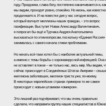
году. Праздники, слава богу, постепенно заканчиваются и, ка
мы видим, проходят ровно, спокойно. Но жизнь, как известно
продолжается. И на повестке дня у нас сегодня вопрос,
который волнует миллионы наших граждан, – это вопрос
газификации. Выступит Новак Александр Валентинович,
я попросил бы ещё и Турчака Андрея Анатольевича
высказаться по этим вопросам, поскольку «Единая Россия»
занималась с самого начала этими проблемами.
Но начать всё-таки хотел бы с наиболее актуальной темы,
а именно с темы борьбы с коронавирусной инфекцией. Она 
не оставляет в покое – не только нас, весь мир. Мы видим, ч
сейчас происходит в Соединённых Штатах Америки – свыш
миллиона заболевших, миллион триста уже, по-моему.
В некоторых европейских странах примерно то же самое
происходит с новым штаммом «омикрон».
Это лишний раз подчёркивает, что мы очень правильно
сделали, что направили группу наших специалистов в Южно