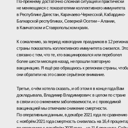
По-прежнему достаточно сложная ситуация и практически
не меняющаяся с показателями коллективного иммунитета
в Республике Дагестан, Карачаево-Черкесской, Кабардино-
Балкарской республиках, Северной Осетии – Алании,
в Камчатском и Ставропольском краях.
К сожалению, за период новогодних праздников в 12 региона
страны показатель коллективного иммунитета снизился. Эт
связано с тем, что те, кто вакцинировался или переболел
более шести месяцев назад, не прошли повторную
вакцинацию. Я ещё раз обращаюсь к регионам страны, чтоб
они обратили на это самое серьёзное внимание.
Третье, о чём хотела сказать, и об этом я в конце года Вам
докладывала, Владимир Владимирович: в целом по стране
в связи и со снижением заболеваемости, и с проводимой
вакцинацией мы отмечаем снижение смертности.
По оперативным данным, в декабре 2021 года по сравнению
с ноябрём 2021 года смертность снизилась на 16,4 процента
по сравнению с декабрём 2020 года – на 11,6 процента. Сейч