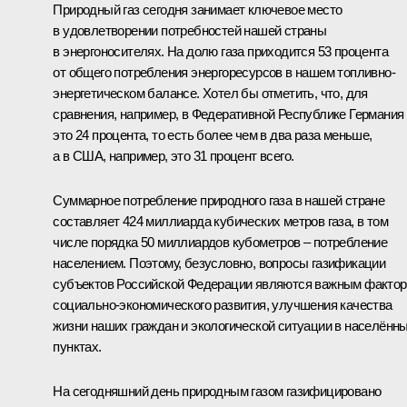
Природный газ сегодня занимает ключевое место
в удовлетворении потребностей нашей страны
в энергоносителях. На долю газа приходится 53 процента
от общего потребления энергоресурсов в нашем топливно-
энергетическом балансе. Хотел бы отметить, что, для
сравнения, например, в Федеративной Республике Германия
это 24 процента, то есть более чем в два раза меньше,
а в США, например, это 31 процент всего.
Суммарное потребление природного газа в нашей стране
составляет 424 миллиарда кубических метров газа, в том
числе порядка 50 миллиардов кубометров – потребление
населением. Поэтому, безусловно, вопросы газификации
субъектов Российской Федерации являются важным факто
социально-экономического развития, улучшения качества
жизни наших граждан и экологической ситуации в населённ
пунктах.
На сегодняшний день природным газом газифицировано