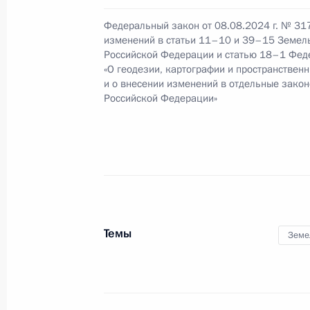
Федеральный закон от 08.08.2024 г. № 31
изменений в статьи 11–10 и 39–15 Земел
Российской Федерации и статью 18–1 Фед
Подписан закон, совершенствующи
«О геодезии, картографии и пространствен
аукциона по предоставлению земел
и о внесении изменений в отдельные зако
в государственной или муниципаль
Российской Федерации»
28 декабря 2024 года, 14:10
Усовершенствованы отдельные пол
об особых экономических зонах
28 декабря 2024 года, 13:15
Темы
Земе
Программа «Гектар в Арктике» рас
Белоярского и Берёзовского райо