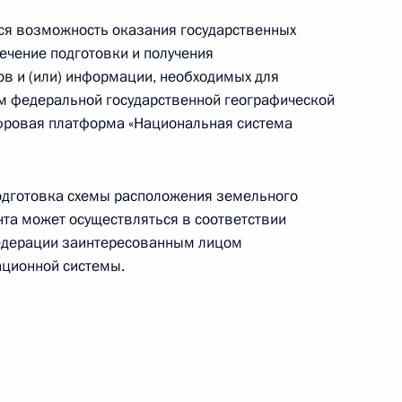
я возможность оказания государственных
ечение подготовки и получения
в и (или) информации, необходимых для
ием федеральной государственной географической
фровая платформа «Национальная система
 особенности предоставления
 государственной
 подготовка схемы расположения земельного
нта может осуществляться в соответствии
едерации заинтересованным лицом
ционной системы.
ления государственного
ии прав на объекты
страдавших в результате
 наступлением ЧС