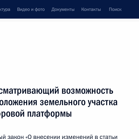
ктура
Видео и фото
Документы
Контакты
Поиск
Все темы
Подписаться на ленту
тата
усматривающий возможность
ть следующие материалы
оложения земельного участка
фровой платформы
дарственной кадастровой
ационной системы
й закон «О внесении изменений в статьи