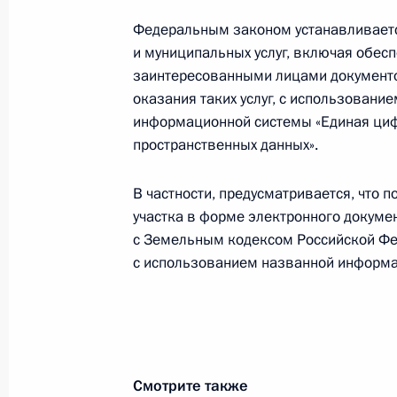
земель
Федеральным законом устанавливаетс
1 апреля 2025 года, 13:25
и муниципальных услуг, включая обесп
заинтересованными лицами документо
оказания таких услуг, с использован
информационной системы «Единая ци
Подписан закон, устанавливающий
пространственных данных».
земельных участков, находящихся в
муниципальной собственности
В частности, предусматривается, что
20 марта 2025 года, 16:05
участка в форме электронного докуме
с Земельным кодексом Российской Ф
с использованием названной информа
Установлены особенности осуществ
кадастрового учёта и госрегистрац
недвижимости в отношении лиц, по
боевых действий и (или) в связи с
Смотрите также
27 февраля 2025 года, 21:00