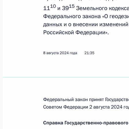
10
15
11
и 39
Земельного кодекса
Федерального закона «О геодез
Уточнены наименования отдельных
данных и о внесении изменений
зоны Российской Федерации
Российской Федерации».
21 апреля 2025 года, 16:35
8 августа 2024 года
21:35
Внесены изменения в закон о пуб
«Фонд развития территорий» и зак
(банкротстве)
7 апреля 2025 года, 15:50
Федеральный закон принят Государств
Советом Федерации 2 августа 2024 го
Подписан закон, регулирующий во
Справка Государственно-правового
и земельных участков сельхозназна