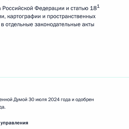
1
 Российской Федерации и статью 18
ии, картографии и пространственных
 территорий Арктической
 в отдельные законодательные акты
лично-правовой компании
он о несостоятельности
енной Думой 30 июля 2024 года и одобрен
да.
просы перевода земель
 управления
чения в другие категории