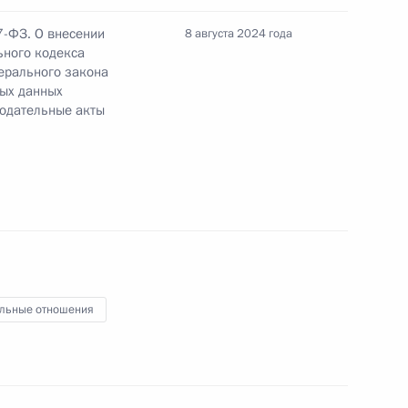
7-ФЗ. О внесении
8 августа 2024 года
ьного кодекса
ерального закона
й порядок проведения
ных данных
ьных участков, находящихся
нодательные акты
ной собственности
ожения законодательства
льные отношения
пространена на территории
нов ХМАО – Югры