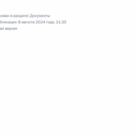
ован в разделе:
Документы
бликации:
8 августа 2024 года, 21:35
ая версия
налога на доходы физлиц при
ятии в Российскую
азовании в составе
ктов – Республики Крым
евастополя