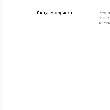
13 декабря 2024 года, 14:35
Статус материала
Опублик
Дата пу
Текстов
Уточнён порядок освобождения от 
продаже земельных участков
13 декабря 2024 года, 12:55
Внесены изменения в закон о прин
Федерацию Республики Крым и обр
Российской Федерации новых субъе
и города федерального значения С
30 ноября 2024 года, 14:00