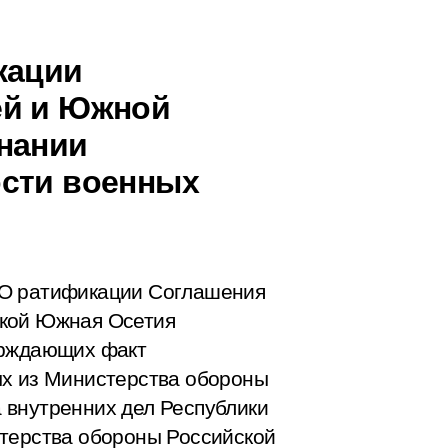
кации
ей и Южной
нании
ости военных
«О ратификации Соглашения
икой Южная Осетия
ерждающих факт
ых из Министерства обороны
 внутренних дел Республики
стерства обороны Российской