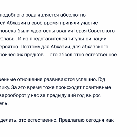
 в Великой Отечественной
подобного рода является абсолютно
ей Абхазии в своё время приняли участие
еловека были удостоены звания Героя Советского
а Славы. И из представителей титульной нации
ероятно. Поэтому для Абхазии, для абхазского
орта гражданам Абхазии
ероических предков – это абсолютно естественное
жданство России
твенные отношения развиваются успешно. Год
ику. За это время тоже происходят позитивные
оварооборот у нас за предыдущий год вырос
я получения российского
ель.
и Южной Осетии
сделать, это естественно. Предлагаю сегодня как