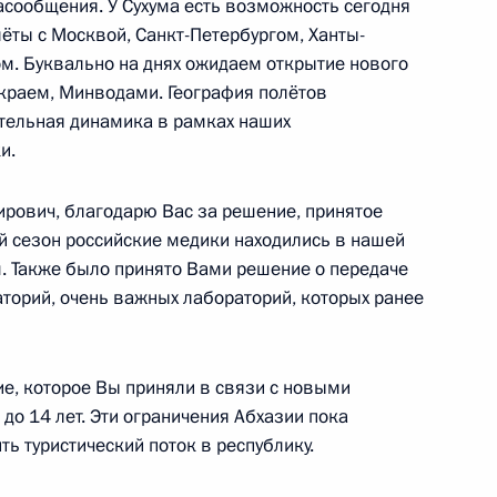
асообщения. У Сухума есть возможность сегодня
ёты с Москвой, Санкт-Петербургом, Ханты-
 Абхазии Бадрой Гунбой
м. Буквально на днях ожидаем открытие нового
краем, Минводами. География полётов
ительная динамика в рамках наших
и.
жправсоглашения между
рович, благодарю Вас за решение, принятое
 двойного налогообложения
й сезон российские медики находились в нашей
алогообложения
. Также было принято Вами решение о передаче
торий, очень важных лабораторий, которых ранее
ие, которое Вы приняли в связи с новыми
м иностранных государств
до 14 лет. Эти ограничения Абхазии пока
 в Великой Отечественной
ть туристический поток в республику.