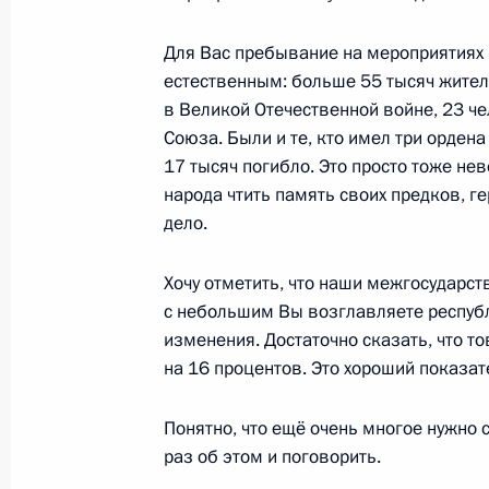
по случаю 81-й годовщины Победы
войне
Для Вас пребывание на мероприятиях 
8 мая 2026 года, 12:00
естественным: больше 55 тысяч жител
в Великой Отечественной войне, 23 ч
Союза. Были и те, кто имел три орден
17 тысяч погибло. Это просто тоже нев
Указ об особенностях выдачи пасп
народа чтить память своих предков, г
и Южной Осетии, приобретшим гра
дело.
17 июля 2025 года, 18:30
Хочу отметить, что наши межгосударс
с небольшим Вы возглавляете республ
изменения. Достаточно сказать, что т
Подписан Указ, смягчающий услови
на 16 процентов. Это хороший показат
гражданства для граждан Абхазии 
17 мая 2025 года, 12:50
Понятно, что ещё очень многое нужно 
раз об этом и поговорить.