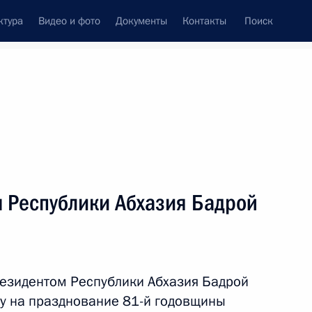
ктура
Видео и фото
Документы
Контакты
Поиск
Все темы
Подписаться на ленту
м Республики Абхазия Бадрой
зией о содействии
тия республики
резидентом Республики Абхазия Бадрой
ву на празднование 81-й годовщины
азией о признании учёных