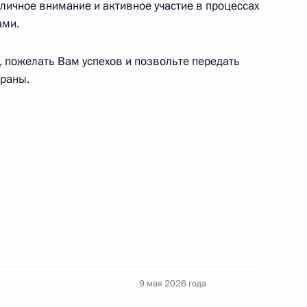
личное внимание и активное участие в процессах
ами.
, пожелать Вам успехов и позвольте передать
ом Абхазии Асланом Бжанией
траны.
отокола о внесении
оссии и Абхазии о режиме
сланом Бжанией
9 мая 2026 года