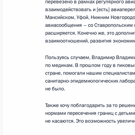
перевезено в рамках регулярного ави
взаимодействовать и [есть] авиаперел
Встреча с избранным Президентом
Мансийском, Уфой, Нижним Новгородо
авиасообщения – со Ставропольским 
5 марта 2025 года, 19:20
расширяется. Конечно же, это дополн
взаимоотношений, развития экономик
Подписан закон о ратификации ме
Пользуясь случаем, Владимир Владими
Россией и Абхазией об избежании
по медикам. В прошлом году в пиковы
и предотвращении уклонения от н
стране, помогали нашим специалистам
санитарно-эпидемиологических лабора
2 ноября 2024 года, 14:10
не было.
Также хочу поблагодарить за то решен
Поздравления лидерам и граждана
нормами пересечения границ с детьми 
по случаю 79-й годовщины Победы
не касаются. Это возможность увеличи
войне