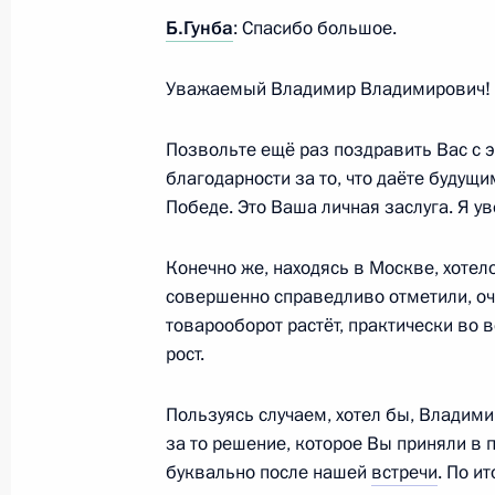
Беседа с Президентом Абхазии Бад
Б.Гунба
: Спасибо большое.
10 мая 2025 года, 23:15
Уважаемый Владимир Владимирович!
Позвольте ещё раз поздравить Вас с 
Поздравления лидерам и граждана
благодарности за то, что даёте будущ
по случаю 80-й годовщины Победы
Победе. Это Ваша личная заслуга. Я ув
войне
8 мая 2025 года, 12:00
Конечно же, находясь в Москве, хотел
совершенно справедливо отметили, о
товарооборот растёт, практически во 
рост.
Подписан закон о ратификации Пр
изменений в российско-абхазское
Пользуясь случаем, хотел бы, Владим
торговли товарами
за то решение, которое Вы приняли в 
7 апреля 2025 года, 15:15
буквально после нашей
встречи
. По и