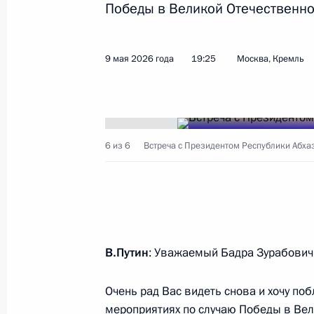
Победы в Великой Отечественно
степеней
4 августа 2026 года, 17:05
9 мая 2026 года
19:25
Москва, Кремль
Встреча с Президентом Республики
9 мая 2026 года, 19:25
6 из 6
Встреча с Президентом Республики Абхаз
Список глав иностранных делегаци
на празднование Дня Победы
8 мая 2026 года, 17:45
В.Путин
: Уважаемый Бадра Зурабович
Очень рад Вас видеть снова и хочу по
Поздравления лидерам и граждана
мероприятиях по случаю Победы в Вел