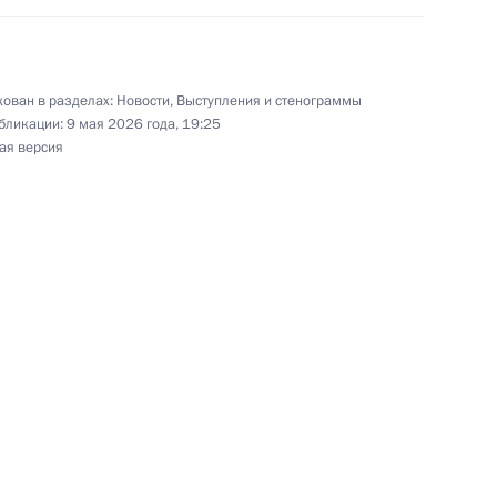
ые грамоты семнадцати
ован в разделах:
Новости
,
Выступления и стенограммы
бликации:
9 мая 2026 года, 19:25
ая версия
ть предыдущие материалы
енно-Морского Флота