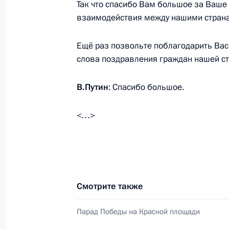
8 мая 2024 года, 12:00
Так что спасибо Вам большое за Ваше 
взаимодействия между нашими стран
Ещё раз позвольте поблагодарить Вас
Телефонный разговор с Президент
слова поздравления граждан нашей с
19 марта 2024 года, 15:55
В.Путин
: Спасибо большое.
Подписан закон о ратификации Пр
<…>
изменения в межправсоглашение Р
торговли товарами
2 ноября 2023 года, 12:40
Смотрите также
Встреча с Президентом Абхазии А
Парад Победы на Красной площади
4 октября 2023 года, 22:00