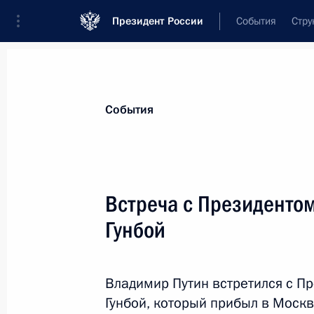
Президент России
События
Стру
Материалы по выбранной теме
События
Абхазия,
148 результатов
Встреча с Президенто
Ратифицировано соглашение с Абха
в реализации госпрограммы разви
Гунбой
4 августа 2026 года, 17:10
Владимир Путин встретился с П
Гунбой, который прибыл в Моск
Ратифицировано соглашение с Абх