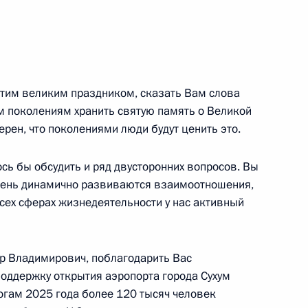
рой Гунбой
этим великим праздником, сказать Вам слова
м иностранных государств
им поколениям хранить святую память о Великой
 в Великой Отечественной
ерен, что поколениями люди будут ценить это.
ось бы обсудить и ряд двусторонних вопросов. Вы
чень динамично развиваются взаимоотношения,
всех сферах жизнедеятельности у нас активный
отокола о внесении
 межправсоглашение о режиме
ир Владимирович, поблагодарить Вас
поддержку открытия аэропорта города Сухум
тогам 2025 года более 120 тысяч человек