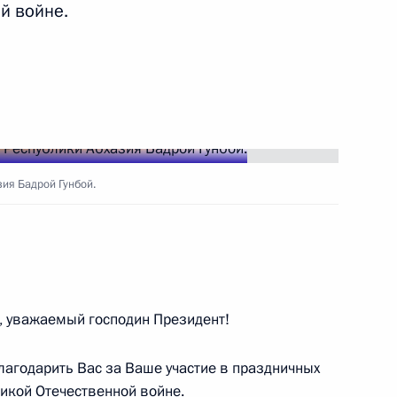
й войне.
 Абхазия Бадрой Гунбой
ия Бадрой Гунбой.
й, прибывающих в Москву
, уважаемый господин Президент!
благодарить Вас за Ваше участие в праздничных
м иностранных государств
икой Отечественной войне.