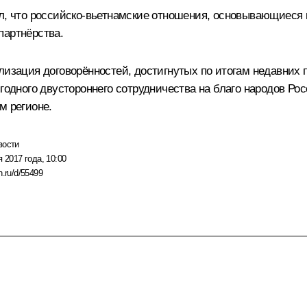
ил, что российско-вьетнамские отношения, основывающиеся
партнёрства.
лизация договорённостей, достигнутых по итогам недавних п
ного двустороннего сотрудничества на благо народов Росс
м регионе.
вости
я 2017 года, 10:00
n.ru/d/55499