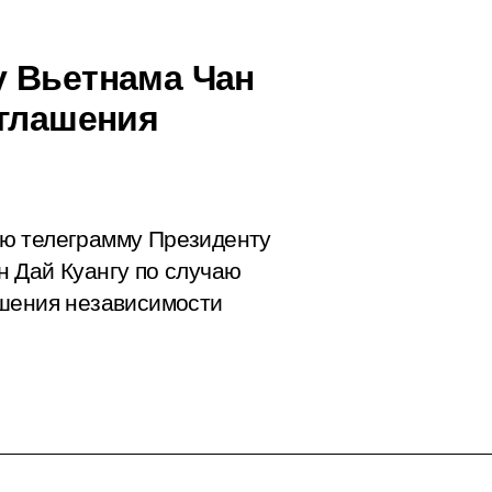
у Вьетнама Чан
зглашения
ю телеграмму Президенту
 Дай Куангу по случаю
ашения независимости