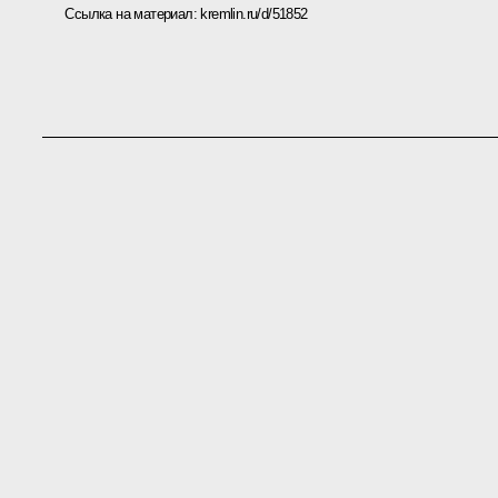
Ссылка на материал:
kremlin.ru/d/51852