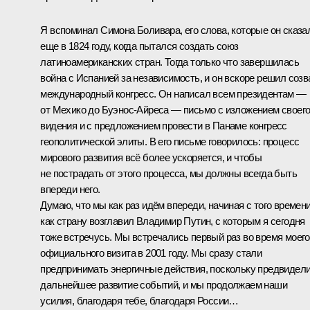
Я вспоминал Симона Боливара, его слова, которые он сказа
еще в 1824 году, когда пытался создать союз
латиноамериканских стран. Тогда только что завершилась
война с Испанией за независимость, и он вскоре решил созв
международный конгресс. Он написал всем президентам —
от Мехико до Буэнос-Айреса — письмо с изложением своег
видения и с предложением провести в Панаме конгресс
геополитической элиты. В его письме говорилось: процесс
мирового развития всё более ускоряется, и чтобы
не пострадать от этого процесса, мы должны всегда быть
впереди него.
Думаю, что мы как раз идём впереди, начиная с того времени
как страну возглавил Владимир Путин, с которым я сегодня
тоже встречусь. Мы встречались первый раз во время моего
официального визита в 2001 году. Мы сразу стали
предпринимать энергичные действия, поскольку предвидел
дальнейшее развитие событий, и мы продолжаем наши
усилия, благодаря тебе, благодаря России…