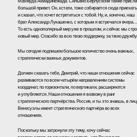
Махмуда Ахмадинежада. Сильвио Берлускони также присл
большой привет. Он, кстати, тоже собирается сюда приехать
и сказал, что хочет встретиться с тобой. Ну, и, конечно, наш
брат Александр Лукашенко, с которым я встречался вчера
То есть однополярный мир уже в прошлом, и сейчас мы стр
новый мир. Спасибо за всю твою поддержку, за твою дружбу
Мы сегодня подпишем большое количество очень важных,
стратегически важных документов.
Должен сказать тебе, Дмитрий, что наши отношения сейчас
развиваются по всем четырём направлениям системы
координат, по горизонтали, по вертикали, расширяются
и углубляются. Наши отношения я возвожу в ранг
стратегического партнёрства. Россия, и ты это знаешь, в лиц
Венесуэлы имеет стратегического партнёра во всех
отношениях.
Поскольку мы затронули эту тему, хочу сейчас