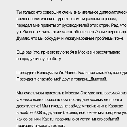
Ты только что совершил очень значительное дипломатичес
внешнеполитическое турне по самым разным странам,
передал мне приветы от руководителей этих стран. Рад, что
у тебя состоялись такие масштабные, серьёзные переговор
Думаю, что мы обсудим и международные проблемы тоже.
Еще раз, Уго, приветствую тебя в Москве и рассчитываю
на продуктивную работу.
Президент Венесуэлы Уго Чавес: Большое спасибо, господи
Президент, спасибо, мой друг и товарищ Дмитрий.
Мы счастливы приехать в Москву. Это уже наш восьмой визи
Сколько всего произошло за последние восемь лет, почти
десятилетие! Мы никогда не забудем твой визит в Каракас
в ноябре 2008 года, наши беседы, всё, о чём мы говорили уж
как союзники. Как ты правильно отметил, много событий
произошло даже с тех пор.