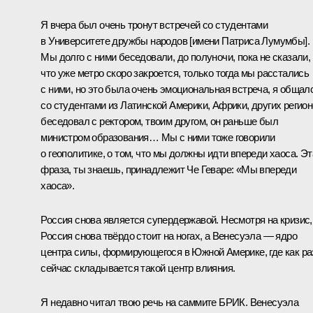
Я вчера был очень тронут встречей со студентами
в Университете дружбы народов [имени Патриса Лумумбы].
Мы долго с ними беседовали, до полуночи, пока не сказали,
что уже метро скоро закроется, только тогда мы расстались
с ними, но это была очень эмоциональная встреча, я общал
со студентами из Латинской Америки, Африки, других регион
беседовал с ректором, твоим другом, он раньше был
министром образования… Мы с ними тоже говорили
о геополитике, о том, что мы должны идти впереди хаоса. Эт
фраза, ты знаешь, принадлежит Че Геваре: «Мы впереди
хаоса».
Россия снова является супердержавой. Несмотря на кризис,
Россия снова твёрдо стоит на ногах, а Венесуэла — ядро
центра силы, формирующегося в Южной Америке, где как ра
сейчас складывается такой центр влияния.
Я недавно читал твою речь на саммите БРИК. Венесуэла