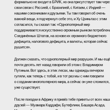
формально не входит в БРИК, но она присутствует там чере
свои связи с Россией, с Бразилией, с Китаем, с Индией —
нашими союзниками и друзьями. Ты там говорил об очень
важной вещи, я подчеркнул себе это, и Ху Цзиньтао с этим
согласился, ты сказал так: «Однополярный мир
поддерживается искусственно огромным рынком потреблен
Соединённых Штатов, на основе их огромного бюджетного
дефицита, налогового дефицита, и валюты, которая сейчас
рушится».
Должен сказать, что однополярный мир разрушен. И мы ещ
почти десять лет назад говорили об этом с Владимиром
Путиным. Вот здесь, в этих лесах, мы однажды вечером
гуляли, как теперь с тобой, и в тот раз мы с ним говорили
о создании многополярного мира, а сейчас он уже сложился,
уже существует.
После поездки в Африку я привёз тебе приветы от всех наш
друзей — Муамара Каддафи, Бутефлики, Башара Асада,